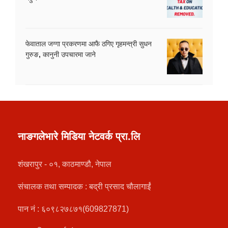
फेवाताल जग्गा प्रकरणमा आफै ठगिए गृहमन्त्री सुधन
गुरुङ, कानुनी उपचारमा जाने
नाङगलेभारे मिडिया नेटवर्क प्रा.लि
शंखरापुर - ०१, काठमाण्डौ, नेपाल
संचालक तथा सम्पादक : बद्री प्रसाद चौलागाईं
पान नं : ६०९८२७८७१(609827871)