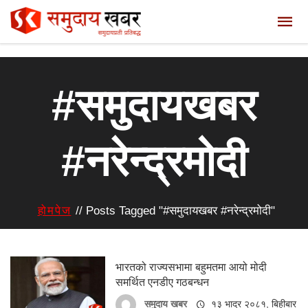
#समुदायखबर
#नरेन्द्रमोदी
होमपेज
//
Posts Tagged "#समुदायखबर #नरेन्द्रमोदी"
भारतको राज्यसभामा बहुमतमा आयो मोदी
समर्थित एनडीए गठबन्धन
समुदाय खबर
१३ भाद्र २०८१, बिहीबार