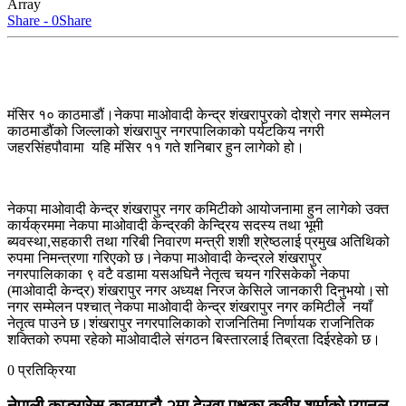
Array
Share - 0
Share
मंसिर १० काठमाडौं।नेकपा माओवादी केन्द्र शंखरापुरको दोश्रो नगर सम्मेलन
काठमाडौंको जिल्लाको शंखरापुर नगरपालिकाको पर्यटकिय नगरी
जहरसिंहपौवामा यहि मंसिर ११ गते शनिबार हुन लागेको हो।
नेकपा माओवादी केन्द्र शंखरापुर नगर कमिटीको आयोजनामा हुन लागेको उक्त
कार्यक्रममा नेकपा माओवादी केन्द्रकी केन्द्रिय सदस्य तथा भूमी
ब्यवस्था,सहकारी तथा गरिबी निवारण मन्त्री शशी श्रेष्ठलाई प्रमुख अतिथिको
रुपमा निमन्त्रणा गरिएको छ।नेकपा माओवादी केन्द्रले शंखरापुर
नगरपालिकाका ९ वटै वडामा यसअघिनै नेतृत्व चयन गरिसकेको नेकपा
(माओवादी केन्द्र) शंखरापुर नगर अध्यक्ष निरज केसिले जानकारी दिनुभयो।सो
नगर सम्मेलन पश्चात् नेकपा माओवादी केन्द्र शंखरापुर नगर कमिटीले नयाँ
नेतृत्व पाउने छ।शंखरापुर नगरपालिकाको राजनितिमा निर्णायक राजनितिक
शक्तिको रुपमा रहेको माओवादीले संगठन बिस्तारलाई तिब्रता दिईरहेको छ।
0 प्रतिक्रिया
नेपाली काङ्ग्रेस काठमाडौ २मा देउवा पक्षका कवीर शर्माको प्यानल