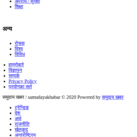
अपराध / सुरक्षा
शिक्षा
अन्य
रोचक
विश्व
विविध
हाम्रोबारे
विज्ञापन
सम्पर्क
Privacy Policy
प्रयोगका सर्त
समुदाय खबर / samudayakhabar © 2020 Powered by
समुदाय खबर
ट्रेन्डिङ
देश
अर्थ
राजनीति
खेलकुद
अन्तर्राष्ट्रिय