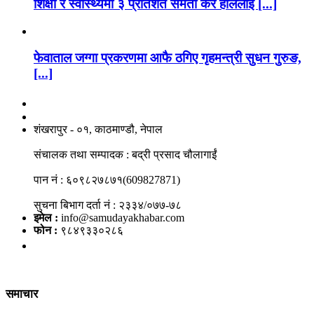
शिक्षा र स्वास्थ्यमा ३ प्रतिशत समता कर हाललाई [...]
फेवाताल जग्गा प्रकरणमा आफै ठगिए गृहमन्त्री सुधन गुरुङ,
[...]
नाङगलेभारे मिडिया नेटवर्क प्रा.लि
शंखरापुर - ०१, काठमाण्डौ, नेपाल
संचालक तथा सम्पादक : बद्री प्रसाद चौलागाईं
पान नं : ६०९८२७८७१(609827871)
सुचना बिभाग दर्ता नं : २३३४/०७७-७८
इमेल :
info@samudayakhabar.com
फोन :
९८४९३३०२८६
समाचार