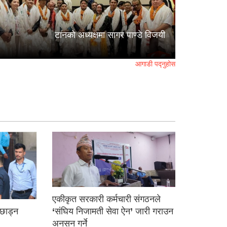
टानको अध्यक्षमा सागर पाण्डे विजयी
आगाडी पद्नुहोस
एकीकृत सरकारी कर्मचारी संगठनले
ई छाड्न
‘संघिय निजामती सेवा ऐन’ जारी गराउन
अनसन गर्ने