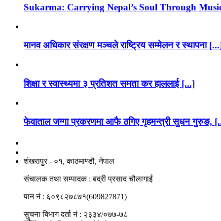
Sukarma: Carrying Nepal’s Soul Through Musi
मानव अधिकार संरक्षण मञ्चले राष्ट्रिय सम्मेलन र स्थापना [...
शिक्षा र स्वास्थ्यमा ३ प्रतिशत समता कर हाललाई [...]
फेवाताल जग्गा प्रकरणमा आफै ठगिए गृहमन्त्री सुधन गुरुङ, [.
नाङगलेभारे मिडिया नेटवर्क प्रा.लि
शंखरापुर - ०१, काठमाण्डौ, नेपाल
संचालक तथा सम्पादक : बद्री प्रसाद चौलागाईं
पान नं : ६०९८२७८७१(609827871)
सुचना बिभाग दर्ता नं : २३३४/०७७-७८