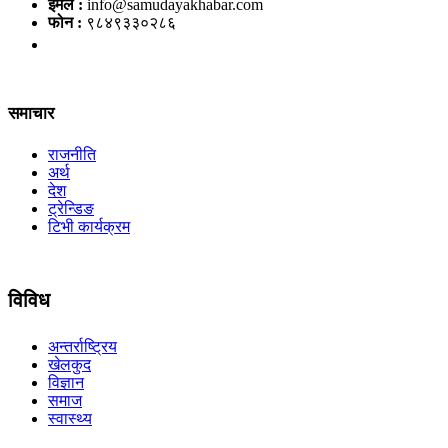
इमेल :
info@samudayakhabar.com
फोन :
९८४९३३०२८६
समाचार
राजनीति
अर्थ
देश
ट्रेन्डिङ
टिभी कार्यक्रम
विविध
अन्तर्राष्ट्रिय
खेलकुद
विज्ञान
समाज
स्वास्थ्य