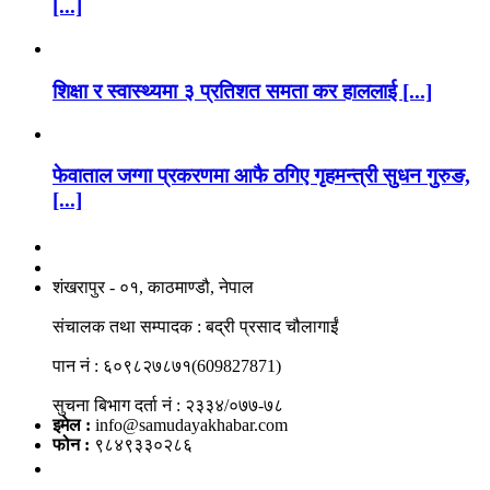
[...]
शिक्षा र स्वास्थ्यमा ३ प्रतिशत समता कर हाललाई [...]
फेवाताल जग्गा प्रकरणमा आफै ठगिए गृहमन्त्री सुधन गुरुङ,
[...]
नाङगलेभारे मिडिया नेटवर्क प्रा.लि
शंखरापुर - ०१, काठमाण्डौ, नेपाल
संचालक तथा सम्पादक : बद्री प्रसाद चौलागाईं
पान नं : ६०९८२७८७१(609827871)
सुचना बिभाग दर्ता नं : २३३४/०७७-७८
इमेल :
info@samudayakhabar.com
फोन :
९८४९३३०२८६