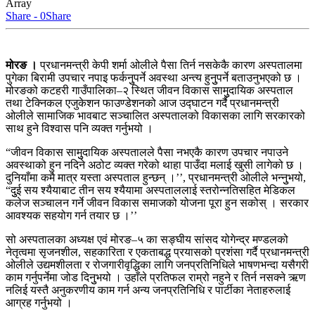
Array
Share - 0
Share
मोरङ ।
प्रधानमन्त्री केपी शर्मा ओलीले पैसा तिर्न नसकेकै कारण अस्पतालमा
पुगेका बिरामी उपचार नपाइ फर्कनुुपर्ने अवस्था अन्त्य हुनुुपर्ने बताउनुभएको छ ।
मोरङको कटहरी गाउँपालिका–२ स्थित जीवन विकास सामुुदायिक अस्पताल
तथा टेक्निकल एजुकेशन फाउण्डेशनको आज उद्घाटन गर्दै प्रधानमन्त्री
ओलीले सामाजिक भावबाट सञ्चालित अस्पतालको विकासका लागि सरकारको
साथ हुने विश्वास पनि व्यक्त गर्नुभयो ।
“जीवन विकास सामुुदायिक अस्पतालले पैसा नभएकै कारण उपचार नपाउने
अवस्थाको हुन नदिने अठोट व्यक्त गरेको थाहा पाउँदा मलाई खुसी लागेको छ ।
दुनियाँमा कमै मात्र यस्ता अस्पताल हुन्छन् ।’’, प्रधानमन्त्री ओलीले भन्नुुभयो,
“दुुई सय श्यैयाबाट तीन सय श्यैयामा अस्पताललाई स्तरोन्नतिसहित मेडिकल
कलेज सञ्चालन गर्ने जीवन विकास समाजको योजना पूरा हुन सकोस् । सरकार
आवश्यक सहयोग गर्न तयार छ ।’’
सो अस्पतालका अध्यक्ष एवं मोरङ–५ का सङ्घीय सांसद योगेन्द्र मण्डलको
नेतृत्वमा सृजनशील, सहकारिता र एकताबद्ध प्रयासको प्रशंसा गर्दै प्रधानमन्त्री
ओलीले उद्यमशीलता र रोजगारीवृद्धिका लागि जनप्रतिनिधिले भाषणभन्दा यसैगरी
काम गर्नुपर्नेमा जोड दिनुुभयो । उहाँले प्रतिफल राम्रो नहुने र तिर्न नसक्ने ऋण
नलिई यस्तै अनुकरणीय काम गर्न अन्य जनप्रतिनिधि र पार्टीका नेताहरुलाई
आग्रह गर्नुभयो ।