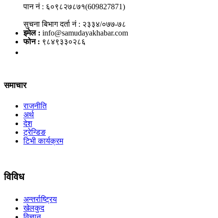
पान नं : ६०९८२७८७१(609827871)
सुचना बिभाग दर्ता नं : २३३४/०७७-७८
इमेल :
info@samudayakhabar.com
फोन :
९८४९३३०२८६
समाचार
राजनीति
अर्थ
देश
ट्रेन्डिङ
टिभी कार्यक्रम
विविध
अन्तर्राष्ट्रिय
खेलकुद
विज्ञान