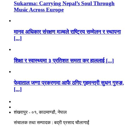
Sukarma: Carrying Nepal’s Soul Through
Music Across Europe
मानव अधिकार संरक्षण मञ्चले राष्ट्रिय सम्मेलन र स्थापना
[...]
शिक्षा र स्वास्थ्यमा ३ प्रतिशत समता कर हाललाई [...]
फेवाताल जग्गा प्रकरणमा आफै ठगिए गृहमन्त्री सुधन गुरुङ,
[...]
नाङगलेभारे मिडिया नेटवर्क प्रा.लि
शंखरापुर - ०१, काठमाण्डौ, नेपाल
संचालक तथा सम्पादक : बद्री प्रसाद चौलागाईं