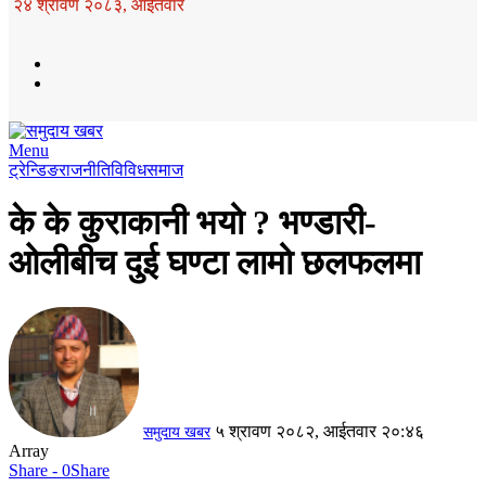
२४ श्रावण २०८३, आईतवार
Menu
ट्रेन्डिङ
राजनीति
विविध
समाज
के के कुराकानी भयो ? भण्डारी-
ओलीबीच दुई घण्टा लामो छलफलमा
५ श्रावण २०८२, आईतवार २०:४६
समुदाय खबर
Array
Share - 0
Share