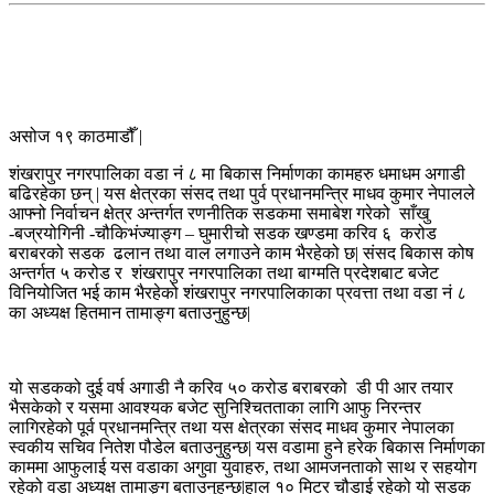
असोज १९ काठमाडौँ |
शंखरापुर नगरपालिका वडा नं ८ मा बिकास निर्माणका कामहरु धमाधम अगाडी
बढिरहेका छन् | यस क्षेत्रका संसद तथा पुर्व प्रधानमन्त्रि माधव कुमार नेपालले
आफ्नो निर्वाचन क्षेत्र अन्तर्गत रणनीतिक सडकमा समाबेश गरेको साँखु
-बज्रयोगिनी -चौकिभंज्याङ्ग – घुमारीचो सडक खण्डमा करिव ६ करोड
बराबरको सडक ढलान तथा वाल लगाउने काम भैरहेको छ| संसद बिकास कोष
अन्तर्गत ५ करोड र शंखरापुर नगरपालिका तथा बाग्मति प्रदेशबाट बजेट
विनियोजित भई काम भैरहेको शंखरापुर नगरपालिकाका प्रवत्ता तथा वडा नं ८
का अध्यक्ष हितमान तामाङ्ग बताउनुहुन्छ|
यो सडकको दुई वर्ष अगाडी नै करिव ५० करोड बराबरको डी पी आर तयार
भैसकेको र यसमा आवश्यक बजेट सुनिश्चितताका लागि आफु निरन्तर
लागिरहेको पूर्व प्रधानमन्त्रि तथा यस क्षेत्रका संसद माधव कुमार नेपालका
स्वकीय सचिव नितेश पौडेल बताउनुहुन्छ| यस वडामा हुने हरेक बिकास निर्माणका
काममा आफुलाई यस वडाका अगुवा युवाहरु, तथा आमजनताको साथ र सहयोग
रहेको वडा अध्यक्ष तामाङ्ग बताउनुहुन्छ|हाल १० मिटर चौडाई रहेको यो सडक