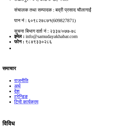
संचालक तथा सम्पादक : बद्री प्रसाद चौलागाईं
पान नं : ६०९८२७८७१(609827871)
सुचना बिभाग दर्ता नं : २३३४/०७७-७८
इमेल :
info@samudayakhabar.com
फोन :
९८४९३३०२८६
समाचार
राजनीति
अर्थ
देश
ट्रेन्डिङ
टिभी कार्यक्रम
विविध