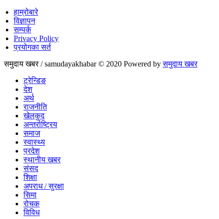
हाम्रोबारे
विज्ञापन
सम्पर्क
Privacy Policy
प्रयोगका सर्त
समुदाय खबर / samudayakhabar © 2020 Powered by
समुदाय खबर
ट्रेन्डिङ
देश
अर्थ
राजनीति
खेलकुद
अन्तर्राष्ट्रिय
समाज
स्वास्थ्य
प्रदेश
स्थानीय खबर
संसद
शिक्षा
अपराध / सुरक्षा
सिमा
रोचक
विविध