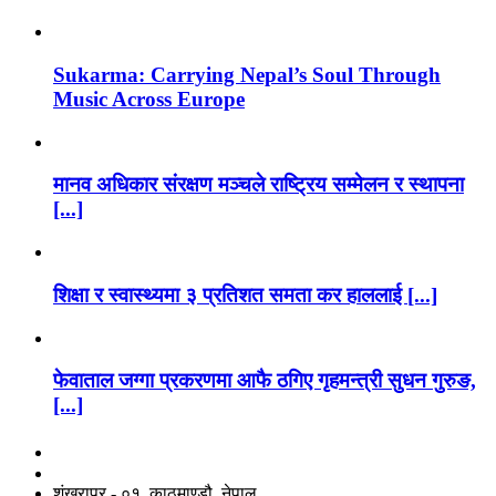
Sukarma: Carrying Nepal’s Soul Through
Music Across Europe
मानव अधिकार संरक्षण मञ्चले राष्ट्रिय सम्मेलन र स्थापना
[...]
शिक्षा र स्वास्थ्यमा ३ प्रतिशत समता कर हाललाई [...]
फेवाताल जग्गा प्रकरणमा आफै ठगिए गृहमन्त्री सुधन गुरुङ,
[...]
नाङगलेभारे मिडिया नेटवर्क प्रा.लि
शंखरापुर - ०१, काठमाण्डौ, नेपाल