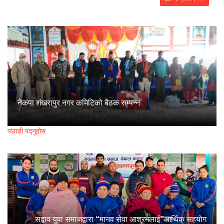
नेकपा शंखरापुर नगर कमिटिको बैठक सम्पन्न
पछाडी पद्नुहोस
सद्वाव युवा समाजद्वारा “मानव सेवा आश्रमलाई”आर्थिक सहयोग