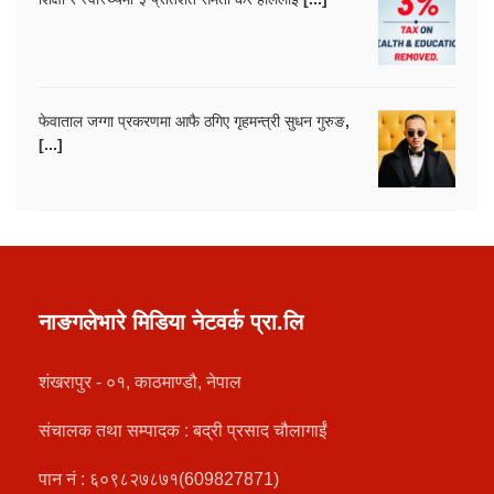
फेवाताल जग्गा प्रकरणमा आफै ठगिए गृहमन्त्री सुधन गुरुङ,
[...]
नाङगलेभारे मिडिया नेटवर्क प्रा.लि
शंखरापुर - ०१, काठमाण्डौ, नेपाल
संचालक तथा सम्पादक : बद्री प्रसाद चौलागाईं
पान नं : ६०९८२७८७१(609827871)