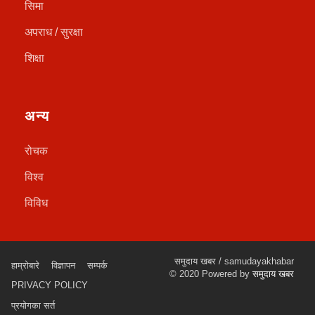
सिमा
अपराध / सुरक्षा
शिक्षा
अन्य
रोचक
विश्व
विविध
समुदाय खबर / samudayakhabar
हाम्रोबारे
विज्ञापन
सम्पर्क
© 2020 Powered by
समुदाय खबर
PRIVACY POLICY
प्रयोगका सर्त