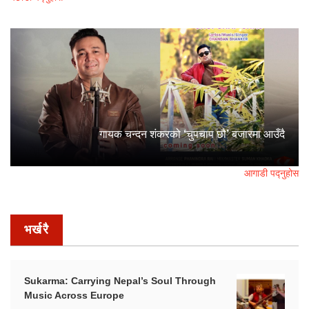
गायक चन्दन शंकरको ‘चुपचाप छौ’ बजारमा आउँदै
आगाडी पद्नुहोस
भर्खरै
Sukarma: Carrying Nepal’s Soul Through
Music Across Europe