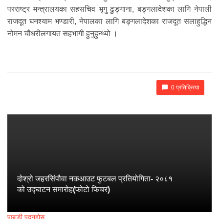
परराष्ट्र मन्त्रालयका सहसचिव भृगु ढुङ्गाना, बङ्गलादेशका लागि नेपाली
राजदूत घनश्याम भण्डारी, नेपालका लागि बङ्गलादेशका राजदूत सलाहुद्धिन
नोमन चौधरीलगायत सहभागी हुनुहुन्थ्यो ।
0 प्रतिक्रिया
दोश्रो जहरसिंपौवा नकआउट फुटबल प्रतियोगिता- २०८१
को उद्घाटन समारोह(फोटो फिचर)
पछाडी पद्नुहोस