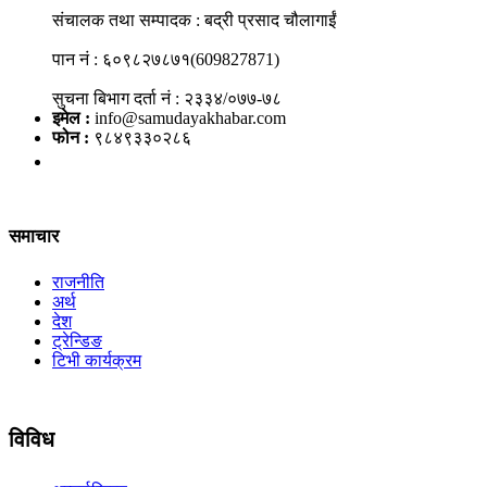
संचालक तथा सम्पादक : बद्री प्रसाद चौलागाईं
पान नं : ६०९८२७८७१(609827871)
सुचना बिभाग दर्ता नं : २३३४/०७७-७८
इमेल :
info@samudayakhabar.com
फोन :
९८४९३३०२८६
समाचार
राजनीति
अर्थ
देश
ट्रेन्डिङ
टिभी कार्यक्रम
विविध