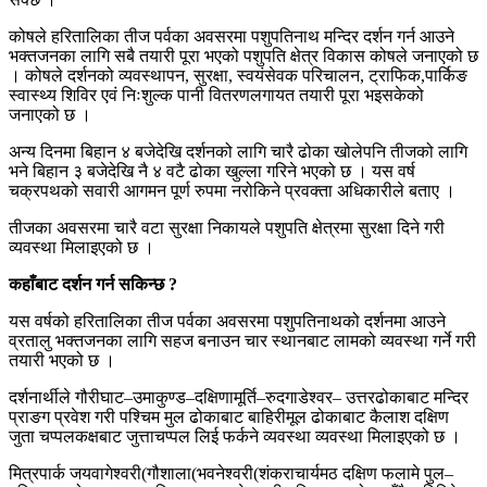
कोषले हरितालिका तीज पर्वका अवसरमा पशुपतिनाथ मन्दिर दर्शन गर्न आउने
भक्तजनका लागि सबै तयारी पूरा भएको पशुपति क्षेत्र विकास कोषले जनाएको छ
। कोषले दर्शनको व्यवस्थापन, सुरक्षा, स्वयंसेवक परिचालन, ट्राफिक,पार्किङ
स्वास्थ्य शिविर एवं निःशुल्क पानी वितरणलगायत तयारी पूरा भइसकेको
जनाएको छ ।
अन्य दिनमा बिहान ४ बजेदेखि दर्शनको लागि चारै ढोका खोलेपनि तीजको लागि
भने बिहान ३ बजेदेखि नै ४ वटै ढोका खुल्ला गरिने भएको छ । यस वर्ष
चक्रपथको सवारी आगमन पूर्ण रुपमा नरोकिने प्रवक्ता अधिकारीले बताए ।
तीजका अवसरमा चारै वटा सुरक्षा निकायले पशुपति क्षेत्रमा सुरक्षा दिने गरी
व्यवस्था मिलाइएको छ ।
कहाँबाट दर्शन गर्न सकिन्छ ?
यस वर्षको हरितालिका तीज पर्वका अवसरमा पशुपतिनाथको दर्शनमा आउने
व्रतालु भक्तजनका लागि सहज बनाउन चार स्थानबाट लामको व्यवस्था गर्ने गरी
तयारी भएको छ ।
दर्शनार्थीले गौरीघाट–उमाकुण्ड–दक्षिणामूर्ति–रुदगाडेश्वर– उत्तरढोकाबाट मन्दिर
प्राङग प्रवेश गरी पश्चिम मुल ढोकाबाट बाहिरीमूल ढोकाबाट कैलाश दक्षिण
जुता चप्पलकक्षबाट जुत्ताचप्पल लिई फर्कने व्यवस्था व्यवस्था मिलाइएको छ ।
मित्रपार्क जयवागेश्वरी(गौशाला(भवनेश्वरी(शंकराचार्यमठ दक्षिण फलामे पुल–