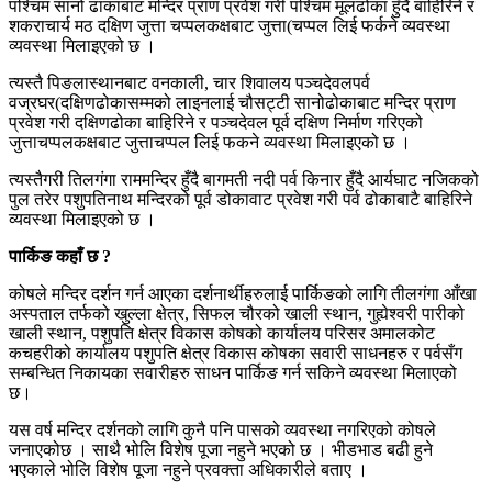
पश्चिम सानो ढाकाबाट मन्दिर प्राण प्रवेश गरी पश्चिम मूलढोका हुँदै बाहिरिने र
शकराचार्य मठ दक्षिण जुत्ता चप्पलकक्षबाट जुत्ता(चप्पल लिई फर्कने व्यवस्था
व्यवस्था मिलाइएको छ ।
त्यस्तै पिङलास्थानबाट वनकाली, चार शिवालय पञ्चदेवलपर्व
वज्रघर(दक्षिणढोकासम्मको लाइनलाई चौसट्टी सानोढोकाबाट मन्दिर प्राण
प्रवेश गरी दक्षिणढोका बाहिरिने र पञ्चदेवल पूर्व दक्षिण निर्माण गरिएको
जुत्ताचप्पलकक्षबाट जुत्ताचप्पल लिई फकने व्यवस्था मिलाइएको छ ।
त्यस्तैगरी तिलगंगा राममन्दिर हुँदै बागमती नदी पर्व किनार हुँदै आर्यघाट नजिकको
पुल तरेर पशुपतिनाथ मन्दिरको पूर्व डोकावाट प्रवेश गरी पर्व ढोकाबाटै बाहिरिने
व्यवस्था मिलाइएको छ ।
पार्किङ कहाँ छ ?
कोषले मन्दिर दर्शन गर्न आएका दर्शनार्थीहरुलाई पार्किङको लागि तीलगंगा आँखा
अस्पताल तर्फको खुल्ला क्षेत्र, सिफल चौरको खाली स्थान, गुह्येश्वरी पारीको
खाली स्थान, पशुपति क्षेत्र विकास कोषको कार्यालय परिसर अमालकोट
कचहरीको कार्यालय पशुपति क्षेत्र विकास कोषका सवारी साधनहरु र पर्वसँग
सम्बन्धित निकायका सवारीहरु साधन पार्किङ गर्न सकिने व्यवस्था मिलाएको
छ।
यस वर्ष मन्दिर दर्शनको लागि कुनै पनि पासको व्यवस्था नगरिएको कोषले
जनाएकोछ । साथै भोलि विशेष पूजा नहुने भएको छ । भीडभाड बढी हुने
भएकाले भोलि विशेष पूजा नहुने प्रवक्ता अधिकारीले बताए ।