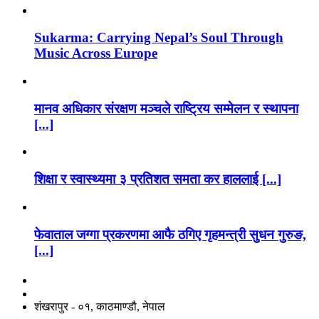
Sukarma: Carrying Nepal’s Soul Through
Music Across Europe
मानव अधिकार संरक्षण मञ्चले राष्ट्रिय सम्मेलन र स्थापना
[...]
शिक्षा र स्वास्थ्यमा ३ प्रतिशत समता कर हाललाई [...]
फेवाताल जग्गा प्रकरणमा आफै ठगिए गृहमन्त्री सुधन गुरुङ,
[...]
नाङगलेभारे मिडिया नेटवर्क प्रा.लि
शंखरापुर - ०१, काठमाण्डौ, नेपाल