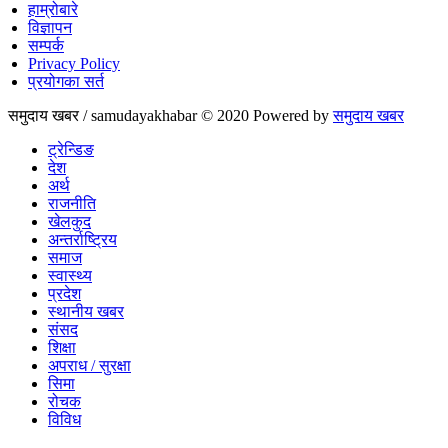
हाम्रोबारे
विज्ञापन
सम्पर्क
Privacy Policy
प्रयोगका सर्त
समुदाय खबर / samudayakhabar © 2020 Powered by
समुदाय खबर
ट्रेन्डिङ
देश
अर्थ
राजनीति
खेलकुद
अन्तर्राष्ट्रिय
समाज
स्वास्थ्य
प्रदेश
स्थानीय खबर
संसद
शिक्षा
अपराध / सुरक्षा
सिमा
रोचक
विविध