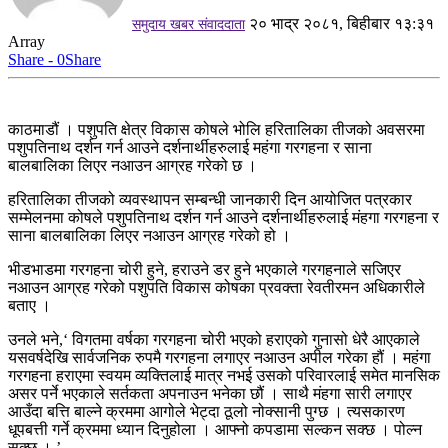
२० भाद्र २०८१, बिहीबार १३:३१
समुदाय खबर संवाददाता
Array
Share - 0
Share
काठमाडौं । पशुपति क्षेत्र विकास कोषले भोलि हरितालिका तीजको अवसरमा
पशुपतिनाथ दर्शन गर्न आउने दर्शनार्थीहरुलाई महंगा गरगहना र साना
बालबालिका लिएर नआउन आग्रह गरेको छ ।
हरितालिका तीजको व्यवस्थापन सम्बन्धी जानकारी दिन आयोजित पत्रकार
सम्मेलनमा कोषले पशुपतिनाथ दर्शन गर्न आउने दर्शनार्थीहरुलाई मंहगा गरगहना र
साना बालबालिका लिएर नआउन आग्रह गरेको हो ।
भीडभाडमा गरगहना चोरी हुने, हराउने डर हुने भएकाले गरगहनाले सजिएर
नआउन आग्रह गरेको पशुपति विकास कोषका प्रवक्ता रेवतीरमन अधिकारीले
बताए ।
उनले भने,‘ विगतमा वर्षका गरगहना चोरी भएको हराएको गुनासो धेरै आएकाले
यसवर्षदेखि सार्वजनिक रुपमै गरगहना लगाएर नआउन अपील गरेका हौं । महंगा
गरगहना हराएमा स्वयम व्यक्तिलाई मात्र नभई उसको परिवारलाई समेत मानसिक
असर पर्ने भएकाले सर्तकता अपनाउन भनेका छौं । साथै मंहगा सारी लगाएर
आउँदा बत्ति बाल्ने क्रममा आगोले भेट्दा ठूलो नोक्सानी पुग्छ । त्यसकारण
धूपबत्ती गर्ने क्रममा ध्यान दिनुहोला । आफ्नो कपडामा सल्कन सक्छ । पोल्न
सक्छ । ’