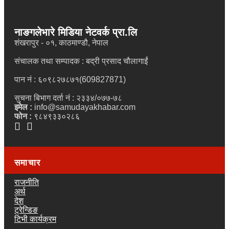
नाङगलेभारे मिडिया नेटवर्क प्रा.लि
शंखरापुर - ०१, काठमाण्डौ, नेपाल
संचालक तथा सम्पादक : बद्री प्रसाद चौलागाईं
पान नं : ६०९८२७८७१(609827871)
सुचना बिभाग दर्ता नं : २३३४/०७७-७८
इमेल :
info@samudayakhabar.com
फोन :
९८४९३३०२८६
समाचार
राजनीति
अर्थ
देश
ट्रेन्डिङ
टिभी कार्यक्रम