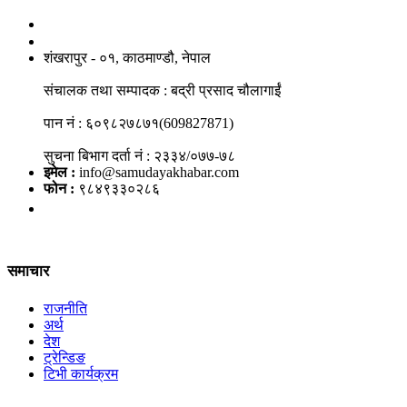
नाङगलेभारे मिडिया नेटवर्क प्रा.लि
शंखरापुर - ०१, काठमाण्डौ, नेपाल
संचालक तथा सम्पादक : बद्री प्रसाद चौलागाईं
पान नं : ६०९८२७८७१(609827871)
सुचना बिभाग दर्ता नं : २३३४/०७७-७८
इमेल :
info@samudayakhabar.com
फोन :
९८४९३३०२८६
समाचार
राजनीति
अर्थ
देश
ट्रेन्डिङ
टिभी कार्यक्रम