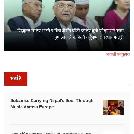
सिद्धान्त छोडेर भाग्ने र विरोधीसँग घाँटी जोडेर दुुनो सोझ्याउने काम
पुुष्पलालले कहिल्यै गर्नुभएन : प्रधानमन्त्री
आगाडी पद्नुहोस
भर्खरै
Sukarma: Carrying Nepal’s Soul Through
Music Across Europe
मानव अधिकार संरक्षण मञ्चले राष्ट्रिय सम्मेलन र स्थापना