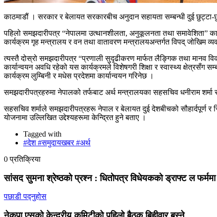
काठमाडौं । सरकार र बेलायत सरकारबीच अनुदान सहायता सम्बन्धी दुई छुट्टा-छु
पहिलो समझदारीपत्र “नेपालमा उत्थानशीलता, अनुकूलनता तथा समावेशिता” कार्य
कार्यक्रम गृह मन्त्रालय र वन तथा वातावरण मन्त्रालयअन्तर्गत विपद् जोखिम व्यव
त्यस्तै दोस्रो समझदारीपत्र “प्रणाली सुदृढीकरण मार्फत लैङ्गिक तथा मानव व
कार्यान्वयन अवधि रहेको यस कार्यक्रमले विशेषगरी शिक्षा र स्वास्थ्य क्षेत्रसँग स
कार्यक्रम लुम्बिनी र मधेस प्रदेशमा कार्यान्वयन गरिनेछ ।
समझदारीपत्रहरुमा नेपालको तर्फबाट अर्थ मन्त्रालयका सहसचिव धनीराम शर्मा र ब
सहसचिव शर्माले समझदारीपत्रहरू नेपाल र बेलायत दुई देशबीचको सौहार्दपूर्ण
योजनामा उल्लिखित उद्देश्यहरूमा केन्द्रित हुने बताए ।
Tagged with
#देश #समुदायखबर #अर्थ
0 प्रतिक्रिया
सांसद सुमना श्रेष्ठको प्रश्न : धितोपत्र विधेयकको ड्राफ्ट ल फर्मम
पछाडी पद्नुहोस
नेकपा एसको केन्द्रीय कमिटीको पहिलो बैठक बिहीवार बस्ने