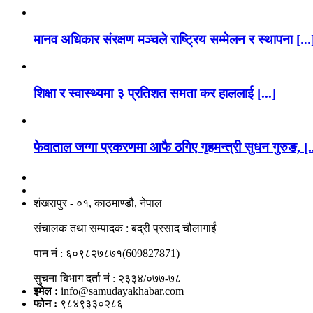
मानव अधिकार संरक्षण मञ्चले राष्ट्रिय सम्मेलन र स्थापना [...
शिक्षा र स्वास्थ्यमा ३ प्रतिशत समता कर हाललाई [...]
फेवाताल जग्गा प्रकरणमा आफै ठगिए गृहमन्त्री सुधन गुरुङ, [.
नाङगलेभारे मिडिया नेटवर्क प्रा.लि
शंखरापुर - ०१, काठमाण्डौ, नेपाल
संचालक तथा सम्पादक : बद्री प्रसाद चौलागाईं
पान नं : ६०९८२७८७१(609827871)
सुचना बिभाग दर्ता नं : २३३४/०७७-७८
इमेल :
info@samudayakhabar.com
फोन :
९८४९३३०२८६