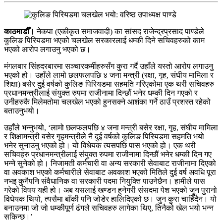
काठमाडौँ।
नेकपा (एकीकृत समाजवादी) का सांसद राजेन्द्रप्रसाद पाण्डेले
कुलिङ पिरियडमा भएको चलखेल सरकारलाई धम्की दिने सचिवहरुको काम
भएको आरोप लगाउनु भएको छ।
मंगलबार सिंहदरबारमा सञ्चारकर्मीहरुसँग कुरा गर्दै उहाँले यस्तो आरोप लगाउनु
भएको हो। उहाँले लामो छलफलपछि ४ जना मन्त्री (रक्षा, गृह, संघीय मामिला र
शिक्षा) बसेर दुई वर्षको कुलिङ पिरियडमा सहमति गरिएकोमा एक थरी सचिवहरु
प्रधानमन्त्रीलाई संयुक्त रुपमा राजीनामा दिन्छौं भनेर धम्की दिन गएको र
उनीहरुकै मिलेमतोमा चलखेल भएको हुनसक्ने आशंका गर्ने ठाउँ प्रशस्त रहेको
बताउनुभयो।
उहाँले भन्नुभयो, ‘लामो छलफलपछि ४ जना मन्त्री बसेर रक्षा, गृह, संघीय मामिला
र शिक्षामन्त्री बसेर गृहमन्त्रीले नै दुई वर्षको कुलिङ पिरियडमा सहमति भयो
भनेर सुनाउनु भएको हो। यो विधेयक त्यसपछि पास भएको हो। एक थरी
सचिवहरु प्रधानमन्त्रीलाई संयुक्त रुपमा राजीनामा दिन्छौं भनेर धम्की दिन गए
भन्ने सुनेको हो। निजामती कर्मचारी वा अन्य सरकारी सेवाबाट राजीनामा दिएको
वा अवकाश भएको कर्मचारीले सेवाबाट अवकाश भएको मितिले दुई वर्ष अवधि पूरा
नभइ कुनैपनि संवैधानिक वा सरकारी पदमा नियुक्ति पाउनेछैन। हामीले पास
गरेको विषय यही हो। अब यसलाई खण्डन हुनेगरी संसदमा पेश भएको जुन पुरानो
विधेयक थियो, त्यसैमा बाँकी पनि जोडेर हालिदिएको छ। जुन कुरा चाहिँदैन। यो
बनाउनमा जो जो धम्कीपूर्ण ढंगले सचिवहरु लागेका थिए, तिनैको खेल भयो भन्न
सकिन्छ।’