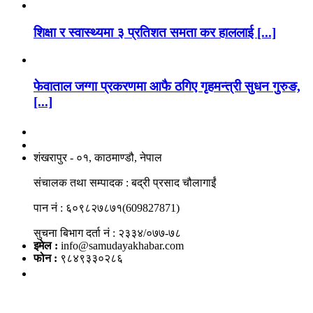
शिक्षा र स्वास्थ्यमा ३ प्रतिशत समता कर हाललाई [...]
फेवाताल जग्गा प्रकरणमा आफै ठगिए गृहमन्त्री सुधन गुरुङ,
[...]
नाङगलेभारे मिडिया नेटवर्क प्रा.लि
शंखरापुर - ०१, काठमाण्डौ, नेपाल
संचालक तथा सम्पादक : बद्री प्रसाद चौलागाईं
पान नं : ६०९८२७८७१(609827871)
सुचना बिभाग दर्ता नं : २३३४/०७७-७८
इमेल :
info@samudayakhabar.com
फोन :
९८४९३३०२८६