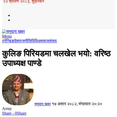
२२ श्रावण २०८३, शुक्रबार
Menu
ट्रेन्डिङ
देश
राजनीति
विविध
समाज
संसद
कुलिङ पिरियडमा चलखेल भयो: वरिष्ठ
उपाध्यक्ष पाण्डे
१७ असार २०८२, मंगलवार २०:२०
समुदाय खबर
Array
Share - 0
Share