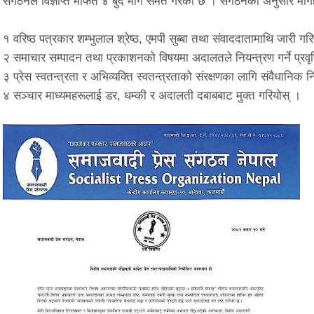
संगठनले विज्ञप्ति मार्फत ४ बुँदे माग समेत गरेकाे छ । स‌ंगठनका अनुसार म
१ वरिष्ठ पत्रकार शम्भुलाल श्रेष्ठ, एमपी सुब्बा तथा संवाददातामाथि जारी
२ समाचार सम्पादन तथा प्रकाशनको विषयमा अदालतले नियन्त्रण गर्ने प्रवृत्
३ प्रेस स्वतन्त्रता र अभिव्यक्ति स्वतन्त्रताको संरक्षणका लागि संवैधानिक 
४ सञ्चार माध्यमहरूलाई डर, धम्की र अदालती दबाबबाट मुक्त गरियोस् ।