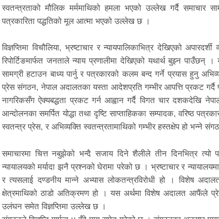
स्वतन्त्रताको मौलिक मर्ममाथिको हमला भएको उल्लेख गर्दै समाचार सामग्
पत्रकारिता पद्धतिको मूल आत्मा भएको उल्लेख छ ।
विज्ञप्तिमा विचौलिया, भ्रष्टाचार र न्यायपालिकाभित्र देखिएको अपारदर्शी
रिपोर्टिङमार्फत जनताले न्याय प्रणालीमा देखिएको यथार्थ बुझ्न पाउँछन्
सामग्री हटाउन बाध्य पार्नु र पत्रकारको कलम बन्द गर्ने प्रयास हुनु अभ
प्रेस संगठन, नेपाल अदालतका यस्ता आदेशप्रति गम्भीर आपत्ति प्रकट गर्दै प
नागरिकसँग ऐक्यबद्धता प्रकट गर्न आह्वान गर्दै विगत चार दशकदेखि नेपा
आन्दोलनका समर्पित योद्धा तथा दृष्टि साप्ताहिकका सम्पादक, वरिष्ठ पत्रक
स्वतन्त्र प्रेस, र अभिव्यक्ति स्वतन्त्रतामाथिको गम्भीर हस्तक्षेप हो भन्ने 
समाचारमा चित्त नबुझेको भन्दै सजाय दिने शैलीले तीन दिनभित्र त्य
न्यायालयको मर्यादा झनै प्रश्नको घेरामा परेको छ । भ्रष्टाचार र न्यायालयम
र त्यसलाई दण्डनीय मान्ने अभ्यास लोकतन्त्रविरोधी हो । विशेष अदाल
क्षेत्रमाथिको ठाडो अतिक्रमण हो । यस अर्थमा विशेष अदालत आफैंले प्
उलंघन समेत विज्ञप्तिमा उल्लेख छ ।