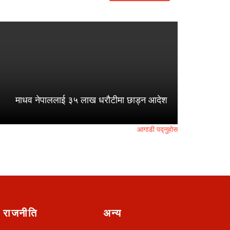
माधव नेपाललाई ३५ लाख धरौटीमा छाड्न आदेश
आगाडी पद्नुहोस
राजनीति
अन्य