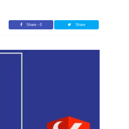
Share - 0
Share