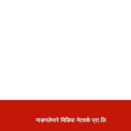
नाङगलेभारे मिडिया नेटवर्क प्रा.लि