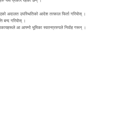
ागहरु यस प्रकार रहेका छन् ।
 गरिएको अदालत उपस्थितिको आदेश तत्काल फिर्ता गरियोस् ।
ति बन्द गरियोस् ।
निकायहरूले आ आफ्नो भूमिका स्वतन्त्ररुपले निर्वाह गरून् ।