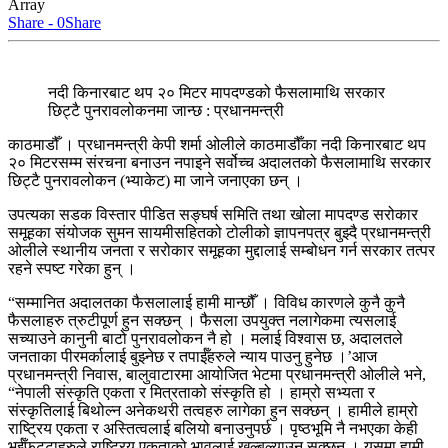
Array
Share - 0
Share
नदी किनारबाट थप २० मिटर मापदण्डको फैसलामाथि सरकार
छिट्टै पुनरावलोकनमा जान्छ : प्रधानमन्त्री
काठमाडौँ । प्रधानमन्त्री केपी शर्मा ओलीले काठमाडौँका नदी किनारबाट थप
२० मिटरसम्म संरचना बनाउन नपाइने सर्वोच्च अदालतको फैसलामाथि सरकार
छिट्टै पुनरावलोकन (भ्याकेट) मा जाने जनाएका छन् ।
उपत्यका सडक विस्तार पीडित सङ्घर्ष समिति तथा खोला मापदण्ड सरोकार
समूहका संयोजक सुमन सायमीसहितको टोलीको ज्ञापनपत्र बुझ्दै प्रधानमन्त्री
ओलीले स्थानीय जनता र सरोकार समूहका मुद्दालाई सम्बोधन गर्न सरकार तत्पर
रहने स्पष्ट गरेका हुन् ।
“सम्मानित अदालतका फैसलालाई हामी मान्छौँ । विविध कारणले कुनै कुनै
फैसलाहरु त्रुटीपूर्ण हुन सक्छन् । फैसला उपयुक्त नलागेकमा त्यसलाई
सच्याउने कानुनी बाटो पुनरावलोकन नै हो । मलाई विश्वास छ, अदालतले
जनताका पीरमर्कालाई बुझ्नेछ र तपाईँहरुले न्याय पाउनु हुनेछ ।’आज
प्रधानमन्त्री निवास, बालुवाटारमा आयोजित भेटमा प्रधानमन्त्री ओलीले भने,
“नेपाली संस्कृति एकता र मित्रताको संस्कृति हो । हाम्रो सभ्यता र
संस्कृतिलाई बिथोल्न अनेकथरी तत्वहरु लागेका हुन सक्छन् । हामीले हाम्रो
राष्ट्रिय एकता र अस्तित्वलाई बलियो बनाउनुपर्छ । पृष्ठभूमि नै नभएका केही
भुईँफुट्टाहरुले राष्ट्रिय एकताको भावलाई खल्बल्याउन सक्छन् । यसमा हामी