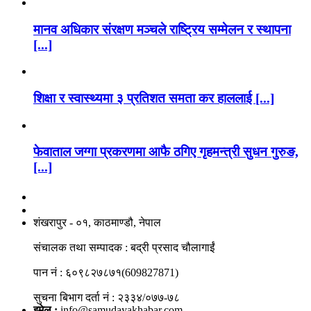
मानव अधिकार संरक्षण मञ्चले राष्ट्रिय सम्मेलन र स्थापना
[...]
शिक्षा र स्वास्थ्यमा ३ प्रतिशत समता कर हाललाई [...]
फेवाताल जग्गा प्रकरणमा आफै ठगिए गृहमन्त्री सुधन गुरुङ,
[...]
नाङगलेभारे मिडिया नेटवर्क प्रा.लि
शंखरापुर - ०१, काठमाण्डौ, नेपाल
संचालक तथा सम्पादक : बद्री प्रसाद चौलागाईं
पान नं : ६०९८२७८७१(609827871)
सुचना बिभाग दर्ता नं : २३३४/०७७-७८
इमेल :
info@samudayakhabar.com