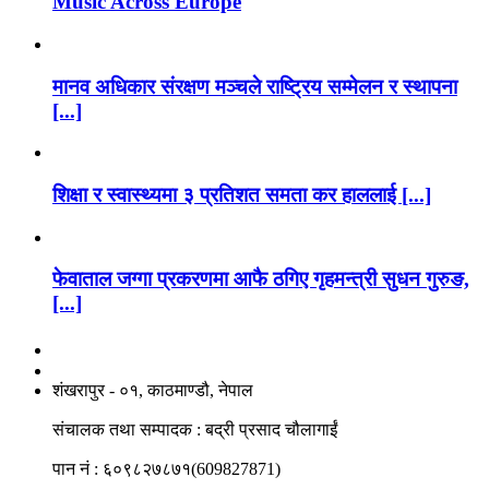
Music Across Europe
मानव अधिकार संरक्षण मञ्चले राष्ट्रिय सम्मेलन र स्थापना
[...]
शिक्षा र स्वास्थ्यमा ३ प्रतिशत समता कर हाललाई [...]
फेवाताल जग्गा प्रकरणमा आफै ठगिए गृहमन्त्री सुधन गुरुङ,
[...]
नाङगलेभारे मिडिया नेटवर्क प्रा.लि
शंखरापुर - ०१, काठमाण्डौ, नेपाल
संचालक तथा सम्पादक : बद्री प्रसाद चौलागाईं
पान नं : ६०९८२७८७१(609827871)