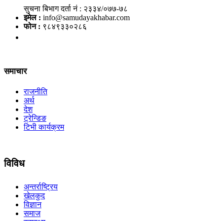
सुचना बिभाग दर्ता नं : २३३४/०७७-७८
इमेल :
info@samudayakhabar.com
फोन :
९८४९३३०२८६
समाचार
राजनीति
अर्थ
देश
ट्रेन्डिङ
टिभी कार्यक्रम
विविध
अन्तर्राष्ट्रिय
खेलकुद
विज्ञान
समाज