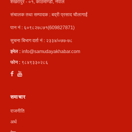
शंखरापुर - ०१, काठमाण्डौ, नेपाल
संचालक तथा सम्पादक : बद्री प्रसाद चौलागाईं
पान नं : ६०९८२७८७१(609827871)
सुचना बिभाग दर्ता नं : २३३४/०७७-७८
इमेल :
info@samudayakhabar.com
फोन :
९८४९३३०२८६
समाचार
राजनीति
अर्थ