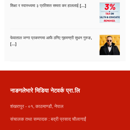
शिक्षा र स्वास्थ्यमा ३ प्रतिशत समता कर हाललाई [...]
फेवाताल जग्गा प्रकरणमा आफै ठगिए गृहमन्त्री सुधन गुरुङ,
[...]
नाङगलेभारे मिडिया नेटवर्क प्रा.लि
शंखरापुर - ०१, काठमाण्डौ, नेपाल
संचालक तथा सम्पादक : बद्री प्रसाद चौलागाईं