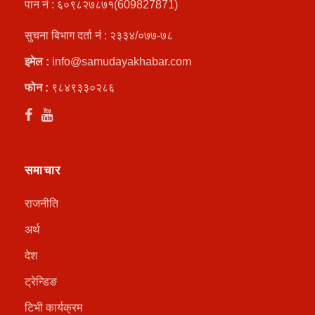
पान नं : ६०९८२७८७१(609827871)
सुचना बिभाग दर्ता नं : २३३४/०७७-७८
इमेल :
info@samudayakhabar.com
फोन :
९८४९३३०२८६
समाचार
राजनीति
अर्थ
देश
ट्रेन्डिङ
टिभी कार्यक्रम