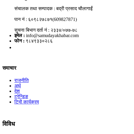
संचालक तथा सम्पादक : बद्री प्रसाद चौलागाईं
पान नं : ६०९८२७८७१(609827871)
सुचना बिभाग दर्ता नं : २३३४/०७७-७८
इमेल :
info@samudayakhabar.com
फोन :
९८४९३३०२८६
समाचार
राजनीति
अर्थ
देश
ट्रेन्डिङ
टिभी कार्यक्रम
विविध