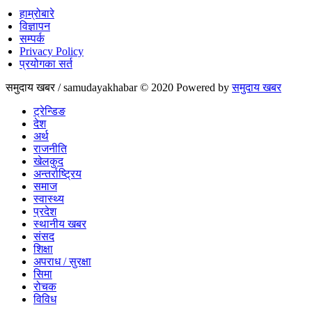
हाम्रोबारे
विज्ञापन
सम्पर्क
Privacy Policy
प्रयोगका सर्त
समुदाय खबर / samudayakhabar © 2020 Powered by
समुदाय खबर
ट्रेन्डिङ
देश
अर्थ
राजनीति
खेलकुद
अन्तर्राष्ट्रिय
समाज
स्वास्थ्य
प्रदेश
स्थानीय खबर
संसद
शिक्षा
अपराध / सुरक्षा
सिमा
रोचक
विविध