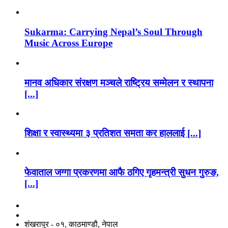
Sukarma: Carrying Nepal’s Soul Through
Music Across Europe
मानव अधिकार संरक्षण मञ्चले राष्ट्रिय सम्मेलन र स्थापना
[...]
शिक्षा र स्वास्थ्यमा ३ प्रतिशत समता कर हाललाई [...]
फेवाताल जग्गा प्रकरणमा आफै ठगिए गृहमन्त्री सुधन गुरुङ,
[...]
नाङगलेभारे मिडिया नेटवर्क प्रा.लि
शंखरापुर - ०१, काठमाण्डौ, नेपाल