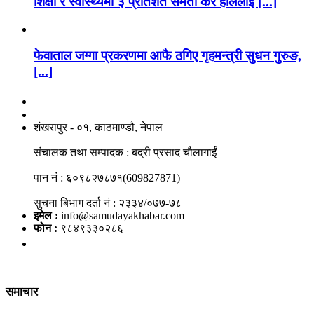
शिक्षा र स्वास्थ्यमा ३ प्रतिशत समता कर हाललाई [...]
फेवाताल जग्गा प्रकरणमा आफै ठगिए गृहमन्त्री सुधन गुरुङ,
[...]
नाङगलेभारे मिडिया नेटवर्क प्रा.लि
शंखरापुर - ०१, काठमाण्डौ, नेपाल
संचालक तथा सम्पादक : बद्री प्रसाद चौलागाईं
पान नं : ६०९८२७८७१(609827871)
सुचना बिभाग दर्ता नं : २३३४/०७७-७८
इमेल :
info@samudayakhabar.com
फोन :
९८४९३३०२८६
समाचार