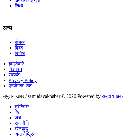
अपराध / सुरक्षा
शिक्षा
अन्य
रोचक
विश्व
विविध
हाम्रोबारे
विज्ञापन
सम्पर्क
Privacy Policy
प्रयोगका सर्त
समुदाय खबर / samudayakhabar © 2020 Powered by
समुदाय खबर
ट्रेन्डिङ
देश
अर्थ
राजनीति
खेलकुद
अन्तर्राष्ट्रिय