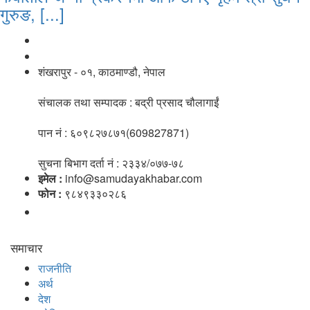
गुरुङ, [...]
नाङगलेभारे मिडिया नेटवर्क प्रा.लि
शंखरापुर - ०१, काठमाण्डौ, नेपाल
संचालक तथा सम्पादक : बद्री प्रसाद चौलागाईं
पान नं : ६०९८२७८७१(609827871)
सुचना बिभाग दर्ता नं : २३३४/०७७-७८
इमेल :
info@samudayakhabar.com
फोन :
९८४९३३०२८६
समाचार
राजनीति
अर्थ
देश