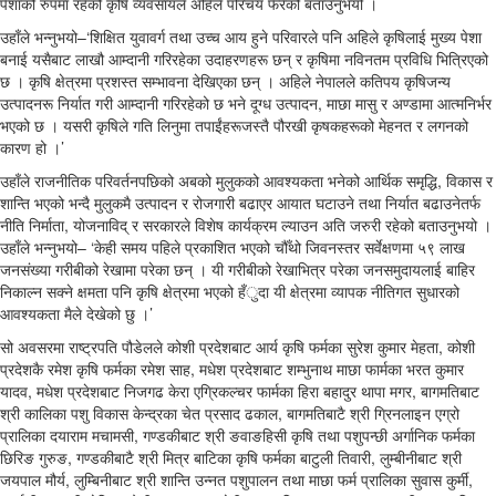
पेशाको रुपमा रहेको कृषि व्यवसायले अहिले परिचय फेरेको बताउनुभयो ।
उहाँले भन्नुभयो–‘शिक्षित युवावर्ग तथा उच्च आय हुने परिवारले पनि अहिले कृषिलाई मुख्य पेशा
बनाई यसैबाट लाखौ आम्दानी गरिरहेका उदाहरणहरू छन् र कृषिमा नविनतम प्रविधि भित्रिएको
छ । कृषि क्षेत्रमा प्रशस्त सम्भावना देखिएका छन् । अहिले नेपालले कतिपय कृषिजन्य
उत्पादनरू निर्यात गरी आम्दानी गरिरहेको छ भने दूग्ध उत्पादन, माछा मासु र अण्डामा आत्मनिर्भर
भएको छ । यसरी कृषिले गति लिनुमा तपाईंहरूजस्तै पौरखी कृषकहरूको मेहनत र लगनको
कारण हो ।’
उहाँले राजनीतिक परिवर्तनपछिको अबको मुलुकको आवश्यकता भनेको आर्थिक समृद्धि, विकास र
शान्ति भएको भन्दै मुलुकमै उत्पादन र रोजगारी बढाएर आयात घटाउने तथा निर्यात बढाउनेतर्फ
नीति निर्माता, योजनाविद् र सरकारले विशेष कार्यक्रम ल्याउन अति जरुरी रहेको बताउनुभयो ।
उहाँले भन्नुभयो– ‘केही समय पहिले प्रकाशित भएको चौँथो जिवनस्तर सर्वेक्षणमा ५९ लाख
जनसंख्या गरीबीको रेखामा परेका छन् । यी गरीबीको रेखाभित्र परेका जनसमुदायलाई बाहिर
निकाल्न सक्ने क्षमता पनि कृषि क्षेत्रमा भएको हँुदा यी क्षेत्रमा व्यापक नीतिगत सुधारको
आवश्यकता मैले देखेको छु ।’
सो अवसरमा राष्ट्रपति पौडेलले कोशी प्रदेशबाट आर्य कृषि फर्मका सुरेश कुमार मेहता, कोशी
प्रदेशकै रमेश कृषि फर्मका रमेश साह, मधेश प्रदेशबाट शम्भुनाथ माछा फार्मका भरत कुमार
यादव, मधेश प्रदेशबाट निजगढ केरा एग्रिकल्चर फार्मका हिरा बहादुर थापा मगर, बागमतिबाट
श्री कालिका पशु विकास केन्द्रका चेत प्रसाद ढकाल, बागमतिबाटै श्री ग्रिनलाइन एग्रो
प्रालिका दयाराम मचामसी, गण्डकीबाट श्री ङवाङहिसी कृषि तथा पशुपन्छी अर्गानिक फर्मका
छिरिङ गुरुङ, गण्डकीबाटै श्री मित्र बाटिका कृषि फर्मका बाटुली तिवारी, लुम्बीनीबाट श्री
जयपाल मौर्य, लुम्बिनीबाट श्री शान्ति उन्नत पशुपालन तथा माछा फर्म प्रालिका सुवास कुर्मी,