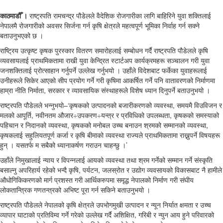
काठमाडौंँ ।
राष्ट्रपति रामचन्द्र पौडेलले वैदेशिक रोजगारीका लागि बाहिरिने युवा शक्तिलाई
नेपालमै रोजगारीको अवसर सिर्जना गर्न कृषि क्षेत्रले महत्वपूर्ण भूमिका निर्वाह गर्न सक्ने
बताउनुभएको छ ।
राष्ट्रिय उत्कृष्ट कृषक पुरस्कार वितरण समारोहलाई सम्बोधन गर्दै राष्ट्रपति पौडेलले कृषि
व्यवसायलाई प्राथमिकतामा राखी युवा केन्द्रित स्टार्टअप कार्यक्रमहरू सञ्चालन गरी युवा
जनशक्तिलाई प्रोत्साहान गर्नुपर्ने उल्लेख गर्नुभयो । उहाँले विदेशबाट फर्केका युवाहरूलाई
उनीहरूले सिकेर आएको सीप प्रयोग गर्ने गरी कृषिमा आकर्षित गर्ने पनि वातावरणको निर्माणमा
हाम्रा नीति निर्माता, सरकार र व्यावसायिक संस्थाहरूले विशेष ध्यान दिनुपर्ने बताउनुभयो ।
राष्ट्रपति पौडेलले भन्नुभयो–‘कृषकको उत्पादनको बजारीकरणको व्यवस्था, समयमै विउविजन र
मलको आपूर्ति, नवीनतम औजार÷उपकरण÷यन्त्र र प्रविधिको उपलब्धता, कृषकको समस्याको
पहिचान र निदानको व्यवस्था, कृषकको मनोबल उच्च बनाउन श्रमको सम्मानको व्यवस्था,
कृषकलाई सहुलियतपूर्ण कर्जा र कृषि बीमाको व्यवस्था राज्यले प्राथमिकतामा राख्नुपर्ने विषयहरू
हुन् । यसतर्फ म सबैको ध्यानाकर्षण गराउन चाहन्छु ।’
उहाँले निमुखालाई न्याय र विपन्नलाई आयको व्यवस्था तथा श्रम गर्नेको सम्मान गर्ने संस्कृति
बसाल्नु अपरिहार्य रहेको भन्दै कृषि, पर्यटन, जलस्रोत र उद्योग व्यवसायको विकासबाट नै हामीले
औधोगिकिकरणको मार्ग प्रशस्त गरी आर्थिकरुपमा समृद्ध नेपालको निर्माण गरी संघीय
लोकतान्त्रिक गणतन्त्रको अभिष्ट पूरा गर्न सकिने बताउनुभयो ।
राष्ट्रपति पौडेलले नेपालको कृषि क्षेत्रले उपभोगमुखी उत्पादन र न्यून निर्यात क्षमता र उच्च
व्यापार घाटाको प्रतिविम्व गर्ने गरेको उल्लेख गर्दै अशिक्षित, गरिबी र न्युन आय हुने परिवारको