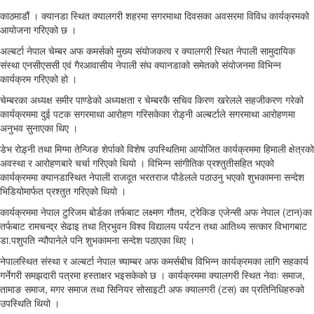
काठमाडौं । क्यानडा स्थित क्यालगरी शहरमा सगरमाथा दिवसका अवसरमा विविध कार्यक्रमको
आयोजना गरिएको छ ।
अल्बर्टा नेपाल चेम्बर अफ कमर्सको मुख्य संयोजकत्व र क्यालगरी स्थित नेपाली सामुदायिक
संस्था एनसीएससी एवं गैरआवासीय नेपाली संघ क्यानडाको समेतको संयोजनमा विभिन्न
कार्यक्रम गरिएको हो ।
चेम्बरका अध्यक्ष समीर पाण्डेको अध्यक्षता र चेम्बरकै सचिव किरण खरेलले सहजीकरण गरेको
कार्यक्रममा दुई पटक सगरमाथा आरोहण गरिसकेका रोड़्नी अल्बर्टाले सगरमाथा आरोहणमा
अनुभव सुनाएका थिए ।
डेभ रोड़्नी तथा मिग्मा तेन्जिङ शेर्पाको विशेष उपस्थितिमा आयोजित कार्यक्रममा हिमाली क्षेत्रको
अवस्था र आरोहणबारे चर्चा गरिएको थियो । विभिन्न सांगीतिक प्रश्तुतीसहित भएको
कार्यक्रममा क्यानडास्थित नेपाली राजदूत भरतराज पौडेलले पठाउनु भएको शुभकामना सन्देश
भिडियोमार्फत प्रश्तुत गरिएको थियो ।
कार्यक्रममा नेपाल टुरिजम बोर्डका तर्फबाट लक्ष्मण गौतम, ट्रेकिङ एजेन्सी अफ नेपाल (टान)का
तर्फबाट रामचन्द्र सेढाइ तथा त्रिभुवन विश्व विद्यालय पर्यटन तथा आतिथ्य सत्कार विभागबाट
डा.पशुपति न्यौपानेले पनि शुभकामना सन्देश पठाएका थिए ।
नेपालस्थित संस्था र अल्बर्टा नेपाल च्याम्बर अफ कमर्सबीच विभिन्न कार्यक्रमका लागि सहकार्य
गर्नेगरी समझदारी पत्रमा हस्ताक्षर भइसकेको छ । कार्यक्रममा क्यालगरी स्थित नेवाः समाज,
तामाङ समाज, मगर समाज तथा सिनियर सोसाइटी अफ क्यालगरी (टस) का प्रतिनिधिहरुको
उपस्थिति थियो ।