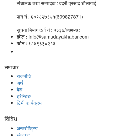
संचालक तथा सम्पादक : बद्री प्रसाद चौलागाईं
पान नं : ६०९८२७८७१(609827871)
सुचना बिभाग दर्ता नं : २३३४/०७७-७८
इमेल :
info@samudayakhabar.com
फोन :
९८४९३३०२८६
समाचार
राजनीति
अर्थ
देश
ट्रेन्डिङ
टिभी कार्यक्रम
विविध
अन्तर्राष्ट्रिय
खेलकुद