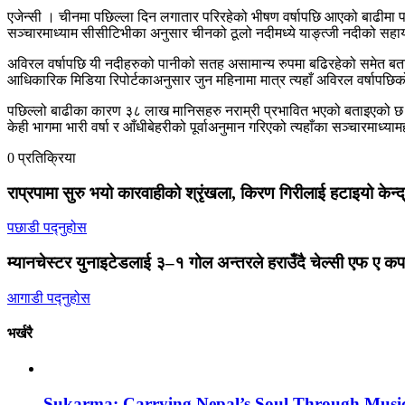
एजेन्सी । चीनमा पछिल्ला दिन लगातार परिरहेको भीषण वर्षापछि आएको बाढीमा परे
सञ्चारमाध्याम सीसीटिभीका अनुसार चीनको ठूलो नदीमध्ये याङ्त्जी नदीको सहा
अविरल वर्षापछि यी नदीहरुको पानीको सतह असामान्य रुपमा बढिरहेको समेत बताइए
आधिकारिक मिडिया रिपोर्टकाअनुसार जुन महिनामा मात्र त्यहाँ अविरल वर्षापछ
पछिल्लो बाढीका कारण ३८ लाख मानिसहरु नराम्री प्रभावित भएको बताइएको छ भ
केही भागमा भारी वर्षा र आँधीबेहरीको पूर्वाअनुमान गरिएको त्यहाँका सञ्चारमाध्य
0 प्रतिक्रिया
राप्रपामा सुरु भयो कारवाहीको श्रृंखला, किरण गिरीलाई हटाइयो केन्
पछाडी पद्नुहोस
म्यानचेस्टर युनाइटेडलाई ३–१ गोल अन्तरले हराउँदै चेल्सी एफ ए 
आगाडी पद्नुहोस
भर्खरै
Sukarma: Carrying Nepal’s Soul Through Musi