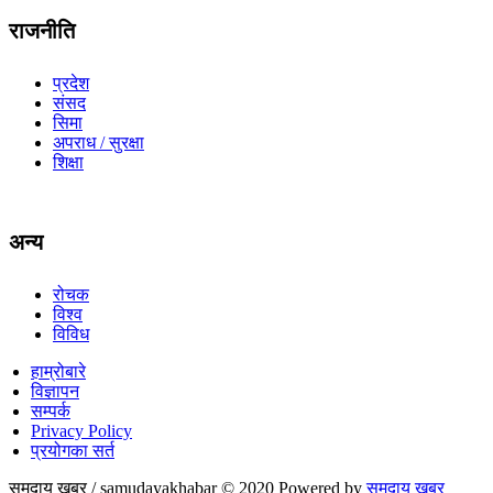
राजनीति
प्रदेश
संसद
सिमा
अपराध / सुरक्षा
शिक्षा
अन्य
रोचक
विश्व
विविध
हाम्रोबारे
विज्ञापन
सम्पर्क
Privacy Policy
प्रयोगका सर्त
समुदाय खबर / samudayakhabar © 2020 Powered by
समुदाय खबर