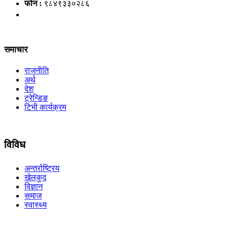
फोन :
९८४९३३०२८६
समाचार
राजनीति
अर्थ
देश
ट्रेन्डिङ
टिभी कार्यक्रम
विविध
अन्तर्राष्ट्रिय
खेलकुद
विज्ञान
समाज
स्वास्थ्य