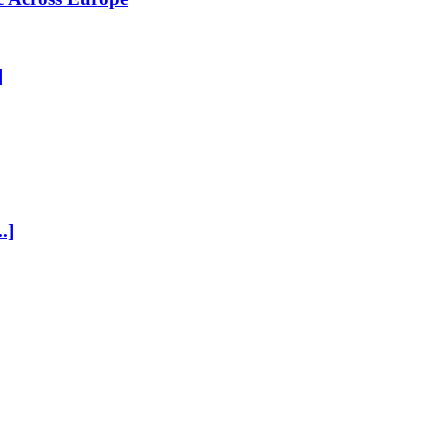
]
..]