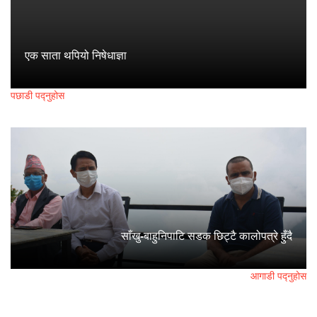
एक साता थपियो निषेधाज्ञा
पछाडी पद्नुहोस
साँखु-बाहुनिपाटि सडक छिट्टै कालोपत्रे हुँदै
आगाडी पद्नुहोस