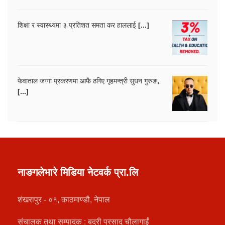
शिक्षा र स्वास्थ्यमा ३ प्रतिशत समता कर हाललाई [...]
फेवाताल जग्गा प्रकरणमा आफै ठगिए गृहमन्त्री सुधन गुरुङ,
[...]
नाङगलेभारे मिडिया नेटवर्क प्रा.लि
शंखरापुर - ०१, काठमाण्डौ, नेपाल
संचालक तथा सम्पादक : बद्री प्रसाद चौलागाईं