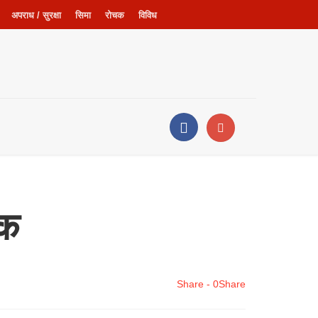
अपराध / सुरक्षा
सिमा
रोचक
विविध
िक
Share - 0
Share