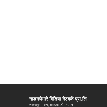
नाङगलेभारे मिडिया नेटवर्क प्रा.लि
शंखरापुर - ०१, काठमाण्डौ, नेपाल