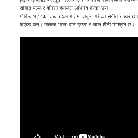
सौगात मल्ल र बेनिशा हमालले अभिनय गरेका छन्।
गोविन्द भट्टको शब्द रहेको गीतमा बाबुल गिरीको संगीत र स्वर छ
दिएकी छन्। गीतको भाका पनि देउडा र लोक शैली मिश्रित छ।