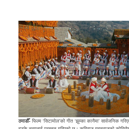
ठमाडौँ-
फिल्म ‘सिटामोल’को गीत ‘झुम्का कानैमा’ सार्वजनिक गरि
हुड्के नृत्यलाई प्रस्तुत गरिएको छ। कविराज गहतराजकाे कोरियो