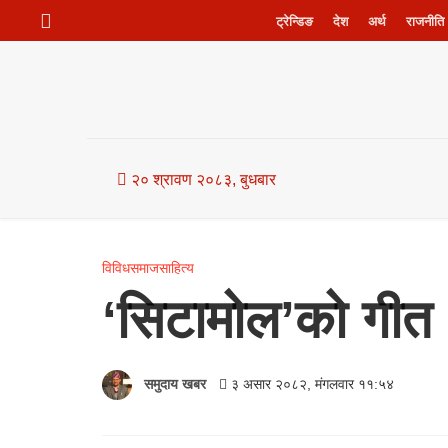
ट्रेन्डिङ
देश
अर्थ
राजनीति
२० श्रावण २०८३, बुधबार
विविध
समाज
साहित्य
‘सिटामोल’को गीत ‘
समुदाय खबर
३ असार २०८२, मंगलवार ११:५४