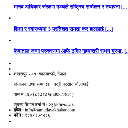
मानव अधिकार संरक्षण मञ्चले राष्ट्रिय सम्मेलन र स्थापना [...
शिक्षा र स्वास्थ्यमा ३ प्रतिशत समता कर हाललाई [...]
फेवाताल जग्गा प्रकरणमा आफै ठगिए गृहमन्त्री सुधन गुरुङ, [.
नाङगलेभारे मिडिया नेटवर्क प्रा.लि
शंखरापुर - ०१, काठमाण्डौ, नेपाल
संचालक तथा सम्पादक : बद्री प्रसाद चौलागाईं
पान नं : ६०९८२७८७१(609827871)
सुचना बिभाग दर्ता नं : २३३४/०७७-७८
इमेल :
info@samudayakhabar.com
फोन :
९८४९३३०२८६