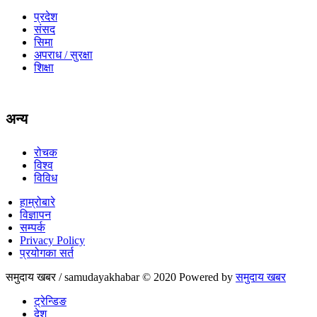
प्रदेश
संसद
सिमा
अपराध / सुरक्षा
शिक्षा
अन्य
रोचक
विश्व
विविध
हाम्रोबारे
विज्ञापन
सम्पर्क
Privacy Policy
प्रयोगका सर्त
समुदाय खबर / samudayakhabar © 2020 Powered by
समुदाय खबर
ट्रेन्डिङ
देश