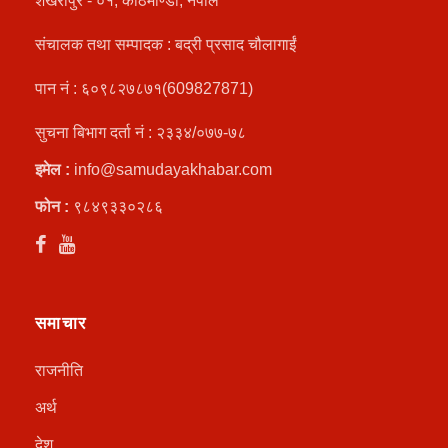
शंखरापुर - ०१, काठमाण्डौ, नेपाल
संचालक तथा सम्पादक : बद्री प्रसाद चौलागाईं
पान नं : ६०९८२७८७१(609827871)
सुचना बिभाग दर्ता नं : २३३४/०७७-७८
इमेल :
info@samudayakhabar.com
फोन :
९८४९३३०२८६
समाचार
राजनीति
अर्थ
देश