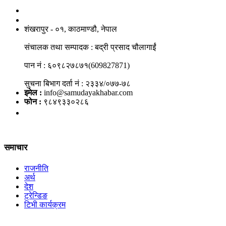
नाङगलेभारे मिडिया नेटवर्क प्रा.लि
शंखरापुर - ०१, काठमाण्डौ, नेपाल
संचालक तथा सम्पादक : बद्री प्रसाद चौलागाईं
पान नं : ६०९८२७८७१(609827871)
सुचना बिभाग दर्ता नं : २३३४/०७७-७८
इमेल :
info@samudayakhabar.com
फोन :
९८४९३३०२८६
समाचार
राजनीति
अर्थ
देश
ट्रेन्डिङ
टिभी कार्यक्रम