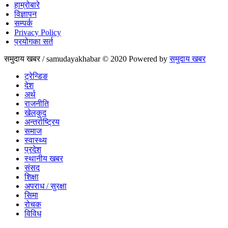
हाम्रोबारे
विज्ञापन
सम्पर्क
Privacy Policy
प्रयोगका सर्त
समुदाय खबर / samudayakhabar © 2020 Powered by
समुदाय खबर
ट्रेन्डिङ
देश
अर्थ
राजनीति
खेलकुद
अन्तर्राष्ट्रिय
समाज
स्वास्थ्य
प्रदेश
स्थानीय खबर
संसद
शिक्षा
अपराध / सुरक्षा
सिमा
रोचक
विविध