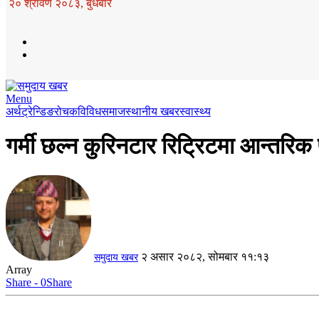
२० श्रावण २०८३, बुधबार
Menu
अर्थ
ट्रेन्डिङ
रोचक
विविध
समाज
स्थानीय खबर
स्वास्थ्य
गर्मी छल्न कुरिनटार रिट्रिटमा आन्तरि
२ असार २०८२, सोमबार ११:१३
समुदाय खबर
Array
Share - 0
Share