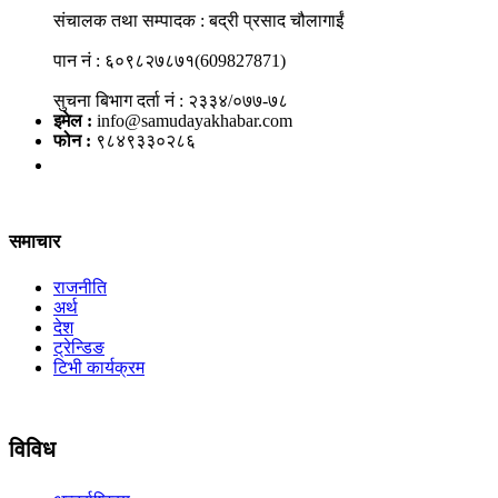
संचालक तथा सम्पादक : बद्री प्रसाद चौलागाईं
पान नं : ६०९८२७८७१(609827871)
सुचना बिभाग दर्ता नं : २३३४/०७७-७८
इमेल :
info@samudayakhabar.com
फोन :
९८४९३३०२८६
समाचार
राजनीति
अर्थ
देश
ट्रेन्डिङ
टिभी कार्यक्रम
विविध