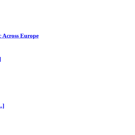
c Across Europe
]
..]