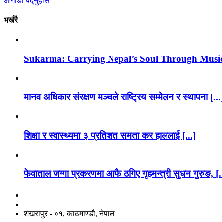
आगाडी पद्नुहोस
भर्खरै
Sukarma: Carrying Nepal’s Soul Through Musi
मानव अधिकार संरक्षण मञ्चले राष्ट्रिय सम्मेलन र स्थापना [...
शिक्षा र स्वास्थ्यमा ३ प्रतिशत समता कर हाललाई [...]
फेवाताल जग्गा प्रकरणमा आफै ठगिए गृहमन्त्री सुधन गुरुङ, [.
नाङगलेभारे मिडिया नेटवर्क प्रा.लि
शंखरापुर - ०१, काठमाण्डौ, नेपाल