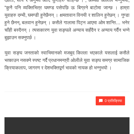
दक्षता, सीप र अनुभव आदि कुराहरु चाहिन्छ ।”, अध्यक्ष ओलीले भन्नुभयो,
“कुनै पनि व्यक्तिभित्र घमण्ड पसेपछि ऊ बिग्रने बाटोमा जान्छ । हाम्रा
युवाहरु दम्भी, घमण्डी हुनेछैनन् । क्षमतावान विनयी र शालिन हुनेछन् । गुण्डा
हुने छैनन्, बलवान हुनेछन् । कसैले गालामा पिट्न आएमा ओम शान्ति… भनेर
चाँही बस्दैनन् । त्यसकारण युवा सङ्घले अन्याय सहँदैन र अन्याय गर्दैन भन्ने
बुझाउन सक्नुपर्छ ।
युवा सङ्घ जनताको स्वाभिमानको मजबुद किल्ला भएकाले यसलाई कसैले
भत्काउन नसक्ने स्पष्ट गर्दै प्रधानमन्त्री ओलीले युवा सङ्घ समग्र सामाजिक
क्रियाकलाप, जागरण र देशभक्तिपूर्ण भावको नायक हो भन्नुभयो ।
0 प्रतिक्रिया