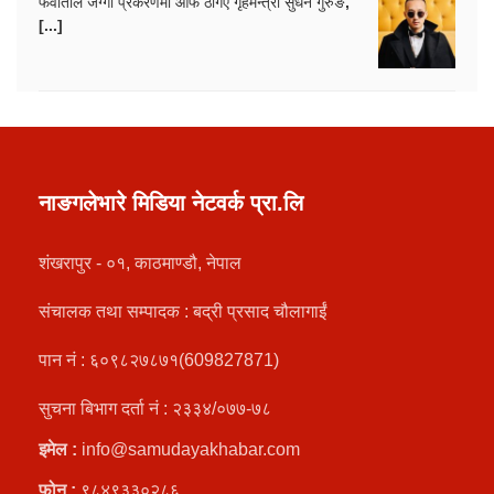
फेवाताल जग्गा प्रकरणमा आफै ठगिए गृहमन्त्री सुधन गुरुङ,
[...]
नाङगलेभारे मिडिया नेटवर्क प्रा.लि
शंखरापुर - ०१, काठमाण्डौ, नेपाल
संचालक तथा सम्पादक : बद्री प्रसाद चौलागाईं
पान नं : ६०९८२७८७१(609827871)
सुचना बिभाग दर्ता नं : २३३४/०७७-७८
इमेल :
info@samudayakhabar.com
फोन :
९८४९३३०२८६