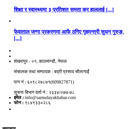
शिक्षा र स्वास्थ्यमा ३ प्रतिशत समता कर हाललाई [...]
फेवाताल जग्गा प्रकरणमा आफै ठगिए गृहमन्त्री सुधन गुरुङ,
[...]
नाङगलेभारे मिडिया नेटवर्क प्रा.लि
शंखरापुर - ०१, काठमाण्डौ, नेपाल
संचालक तथा सम्पादक : बद्री प्रसाद चौलागाईं
पान नं : ६०९८२७८७१(609827871)
सुचना बिभाग दर्ता नं : २३३४/०७७-७८
इमेल :
info@samudayakhabar.com
फोन :
९८४९३३०२८६
समाचार