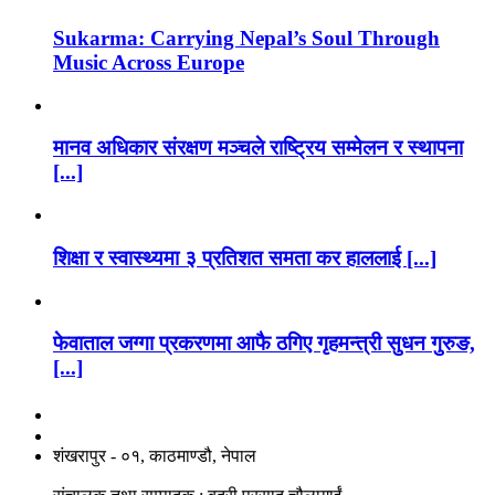
Sukarma: Carrying Nepal’s Soul Through
Music Across Europe
मानव अधिकार संरक्षण मञ्चले राष्ट्रिय सम्मेलन र स्थापना
[...]
शिक्षा र स्वास्थ्यमा ३ प्रतिशत समता कर हाललाई [...]
फेवाताल जग्गा प्रकरणमा आफै ठगिए गृहमन्त्री सुधन गुरुङ,
[...]
नाङगलेभारे मिडिया नेटवर्क प्रा.लि
शंखरापुर - ०१, काठमाण्डौ, नेपाल