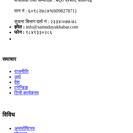
संचालक तथा सम्पादक : बद्री प्रसाद चौलागाईं
पान नं : ६०९८२७८७१(609827871)
सुचना बिभाग दर्ता नं : २३३४/०७७-७८
इमेल :
info@samudayakhabar.com
फोन :
९८४९३३०२८६
समाचार
राजनीति
अर्थ
देश
ट्रेन्डिङ
टिभी कार्यक्रम
विविध
अन्तर्राष्ट्रिय