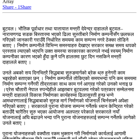
Array
Share - 1
Share
बुटवल। भौतिक पूर्वाधार तथा यातायात मन्त्री देवेन्द्र दाहालले बुटवल–
नारायणगढ सडक बिस्तारमा भएको ढिला सुस्तीबारे निर्माण कम्पनीसँग छलफल
गरिएको जानकारी गराउँदै निर्धारित समयमा काम सम्पन्न नगरे ठेक्का तोडिने
बताए । निर्माण कम्पनीले विभिन्न समस्याहरु देखाएर सरकार समक्ष समय थपको
प्रस्ताव ल्याएको भएपनि उक्त समस्या सरकारका कारणले नभई स्वयम् निर्माण
कम्पनीका कारण भएको हुँदा कुनै पनि हालतमा छुट दिन नसकिने मन्त्री
दाहालले बताए ।
उनले अबको सय दिनभित्रै सिद्धबाबा सुरुङमार्गको ब्रेक थ्रु हुनेगरी काम
भइरहेको बताएका छन् । निर्माण कम्पनीले तोकिएको समयभन्दा पनि कम समयमा
निर्माण सम्पन्न गर्नेगरी तीव्रताका साथ काम गर्न आग्रह गरेको उनको भनाइ छ
।
प्रेस चौतारी नेपाल रुपन्देहीले आइतबार बुटवलमा गरेको पत्रकार सम्मेलनमा
मन्त्री दाहालले विकास निर्माणका कार्यहरुमा ढिलासुस्ती हुन्छ भन्ने
आमधारणालाई सिद्धबाबाको सुरुङ मार्ग निर्माणको योजनाले चिर्नसक्ने अपेक्षा
गरिएको बताए । सरकारले पुराना योजना सम्पन्न गर्नेतर्फ ध्यान केन्द्रित गरेको
बताउँदै चारैतिर सुरु भएका आयोजना अलपत्र परेकाले सरकारले नयाँ
योजनालाई अघि बढाउने भन्दा पनि पुराना योजनाहरुलाई सम्पन्न गर्नेतर्फ लागेको
उनले बताए ।
पुराना योजनाहरुको वक्यौता रकम भुक्तान गरी निर्माणको कार्यलाई आगामी