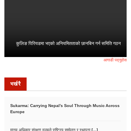
कुलिङ पिरियडमा भएको अनियमितताको छानबिन गर्न समिति गठन
आगाडी पद्नुहोस
भर्खरै
Sukarma: Carrying Nepal’s Soul Through Music Across
Europe
मानव अधिकार संरक्षण मञ्चले राष्ट्रिय सम्मेलन र स्थापना [...]