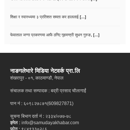
शिक्षा र स्वास्थ्यमा ३ प्रतिशत समता कर हाललाई [...]
फेवाताल जग्गा प्रकरणमा आफै ठगिए गृहमन्त्री सुधन गुरुङ, [...]
नाङगलेभारे मिडिया नेटवर्क प्रा.लि
शंखरापुर - ०१, काठमाण्डौ, नेपाल
संचालक तथा सम्पादक : बद्री प्रसाद चौलागाईं
पान नं : ६०९८२७८७१(609827871)
सुचना बिभाग दर्ता नं : २३३४/०७७-७८
इमेल :
info@samudayakhabar.com
फोन :
९८४९३३०२८६