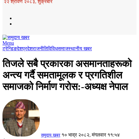
२२ श्रावण २०८३, शुक्रबार
Menu
ट्रेन्डिङ
देश
प्रदेश
राजनीति
विविध
समाज
स्थानीय खबर
तिजले सबै प्रकारका असमानताहरूको
अन्त्य गर्दै समतामूलक र प्रगतिशील
समाजको निर्माण गरोस:-अध्यक्ष नेपाल
१० भाद्र २०८२, मंगलवार ११:५४
समुदाय खबर