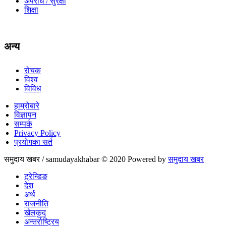
अपराध / सुरक्षा
शिक्षा
अन्य
रोचक
विश्व
विविध
हाम्रोबारे
विज्ञापन
सम्पर्क
Privacy Policy
प्रयोगका सर्त
समुदाय खबर / samudayakhabar © 2020 Powered by
समुदाय खबर
ट्रेन्डिङ
देश
अर्थ
राजनीति
खेलकुद
अन्तर्राष्ट्रिय