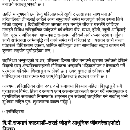
बनाउने बताउनु भएको छ ।
उहाँले भन्नुभएको छ- हिन्दु महिलाहरूले खुशी र उत्साहका साथ मनाउने
हरितालिका तीजलाई अहिले अन्य समुदायले समेत महत्वपूर्ण पर्वका रुपमा लिने
गरेको पाइन्छ । दिदीबहिनीहरु जमघट भएर मनाईने तीज र यससँगै जोडिएर
मनाइने विविध साँस्कृतिक पर्वहरुले बर्षभरीका पीर, व्यथा, हाँसो, खुसी आदिलाई
गीत, नृत्य र अभिनयका माध्यमबाट समाजमा पस्किदै मनोरञ्जन प्रदान गर्नुका
साथै सचेतनता अभिवबृद्धि गर्ने कार्य समेत गर्ने गरिएको छ। यसका साथै यस्ता
पर्वहरुले विविधतामा एकता, धार्मिक सहिष्णुता तथा सामाजिक सद्भाव कायम गर्ने
कुरामा सहयोग पुर्याइरहेका छन् ।
उहाँलेथप भन्नुभएको छ-तर, पछिल्ला दिनमा तीज मनाउने क्रममा कतैकतै देखिने
विकृती एवम् अन्धविश्वासहरुले मौलिकता भन्दापनि भड्किलोपन र देखावटी गर्ने
प्रचलन बढेकोमा चिन्ता हुन थालेको छ । उक्त कुरालाई स्वीकार गर्दै
पर्वभित्रका नकारात्मक पक्ष एवम् विकृतिहरुलाई हटाउन जरुरी छ ।
अन्त्यमा, हरितालिका तीज २०८२ ले समाजमा विद्यमान महिला विरुद्ध हुने सबै
प्रकारका विभेद, हिंसा र अन्याय एवम् असमानताहरूको अन्त्य गर्दै समतामूलक र
प्रगतिशील समाजको निर्माणतर्फ अग्रसर हुन सबैलाई उत्प्रेरित गर्न सकोस् भन्ने
शुभेच्छा सहित पुनः शुभकामना व्यक्त गर्दछु ।
0 प्रतिक्रिया
वि.पी.राजमार्ग काठमाडौं–तराई जोड्ने आधुनिक जीवनरेखा(फोटो
फिचर)