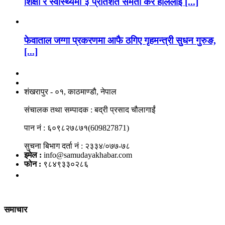
शिक्षा र स्वास्थ्यमा ३ प्रतिशत समता कर हाललाई [...]
फेवाताल जग्गा प्रकरणमा आफै ठगिए गृहमन्त्री सुधन गुरुङ,
[...]
नाङगलेभारे मिडिया नेटवर्क प्रा.लि
शंखरापुर - ०१, काठमाण्डौ, नेपाल
संचालक तथा सम्पादक : बद्री प्रसाद चौलागाईं
पान नं : ६०९८२७८७१(609827871)
सुचना बिभाग दर्ता नं : २३३४/०७७-७८
इमेल :
info@samudayakhabar.com
फोन :
९८४९३३०२८६
समाचार