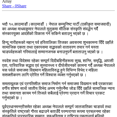
Array
Share - 0
Share
भदौ १०,काठमाडौं।काठमाडौं । नेपाल कम्युनिष्ट पार्टी (एकीकृत समाजवादी)
का अध्यक्ष माधवकुमार नेपालले मुलुकमा मौलिक संस्कृति संवर्द्धन गर्दै
संस्कारयुक्त आदर्शको विकास गर्न सकिने बताउनु भएको छ ।
हिन्दू नारीहरूको महान् पर्व हरितालिका तिजका अवसरमा शुभकामना दिँदै उहाँले
सामाजिक एकता तथा एकापसमा सद्भावको वातावरण तयार गर्न यस्ता
चाडपर्वहरूको गरिमालाई सम्मानजनक बनाउनुपर्ने बताताउनु भएको छ ।
स्वदेश तथा विदेशमा रहेका सम्पूर्ण दिदीबहिनीहरूमा सुख, शान्ति, समृद्धि, आपसी
एता, पारिवारिक सद्भाव एवं सुस्वास्थ्य र दीर्घजीवनको कामना गर्दै अध्यक्ष नेपालले
यस पर्वले समाजमा विद्यमान महिलाविरुद्ध हुने विभिन्न विभेद र महिला
सशक्तीकरण लागि प्रेरित गर्ने विश्वास व्यक्त गर्नुभएको छ ।
समतामूलक एवं प्रगतिशील समाज निर्माण गर्न समाजमा विद्यमान सबै प्रकारका
वर्गीय शोषण साथै जातीय विभेद अन्त्य गर्नुपर्नेमा जोड दिँदै उहाँले सामाजिक न्याय
तथा समानता कायम गर्न तिजले सबैलाई प्रेरणा प्रदान गर्ने विचार प्रकट
गर्नुभएको छ ।
पूर्वप्रधानमन्त्रीसमेत रहेका अध्यक्ष नेपालले सम्पूर्ण जातजातिका चाडपर्व तथा
संस्कृतिले राष्ट्रको गौरव बढाउने बताउँदै परम्परागत रूपमा प्रचलनमा रहेका
संस्कृतिले पारस्पारिक सम्मान, सहअस्तित्व र राष्ट्रिय एकतालाई बलियो