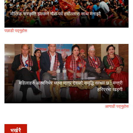
मौलिक संस्कृति झल्कने गौरा पर्व हर्षोल्लास साथ मनाइदै
पछाडी पद्नुहोस
महिलाहरु आत्मनिर्भर भएमा मात्र देशको समृद्धि सम्भव छ : मन्त्री
हरिप्रभा खड्गी
आगाडी पद्नुहोस
भर्खरै