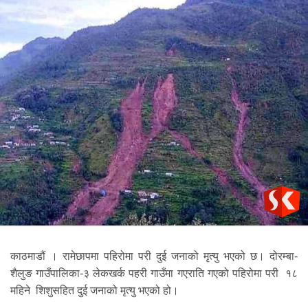
काठमाडौं । रामेछापमा पहिरोमा परी दुई जनाको मृत्यु भएको छ। दोरम्बा-
शैलुङ गाउँपालिका-३ लेकखर्क पहरी गाउँमा गएराति गएको पहिरोमा परी १८
महिने शिशुसहित दुई जनाको मृत्यु भएको हो।