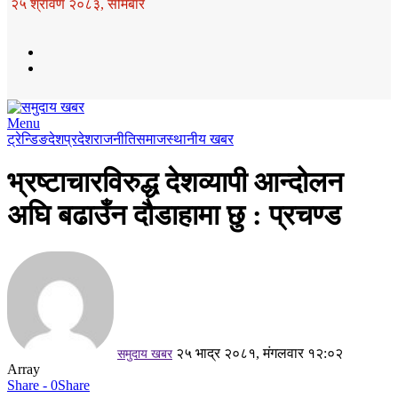
२५ श्रावण २०८३, सोमबार
Menu
ट्रेन्डिङ
देश
प्रदेश
राजनीति
समाज
स्थानीय खबर
भ्रष्टाचारविरुद्ध देशव्यापी आन्दोलन
अघि बढाउँन दौडाहामा छु : प्रचण्ड
२५ भाद्र २०८१, मंगलवार १२:०२
समुदाय खबर
Array
Share - 0
Share