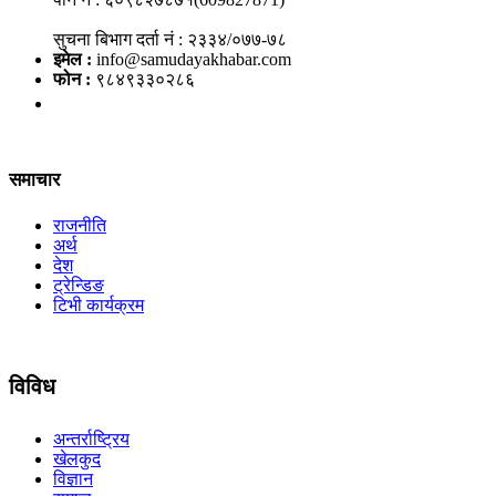
सुचना बिभाग दर्ता नं : २३३४/०७७-७८
इमेल :
info@samudayakhabar.com
फोन :
९८४९३३०२८६
समाचार
राजनीति
अर्थ
देश
ट्रेन्डिङ
टिभी कार्यक्रम
विविध
अन्तर्राष्ट्रिय
खेलकुद
विज्ञान