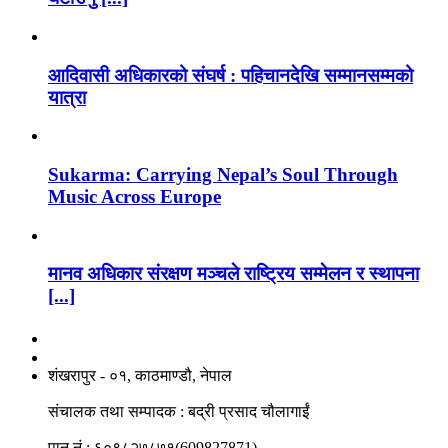
आदिवासी अधिकारको संघर्ष : पहिचानदेखि सम्मानसम्मको
यात्रा
Sukarma: Carrying Nepal’s Soul Through
Music Across Europe
मानव अधिकार संरक्षण मञ्चले राष्ट्रिय सम्मेलन र स्थापना
[...]
नाङगलेभारे मिडिया नेटवर्क प्रा.लि
शंखरापुर - ०१, काठमाण्डौ, नेपाल
संचालक तथा सम्पादक : बद्री प्रसाद चौलागाईं
पान नं : ६०९८२७८७१(609827871)