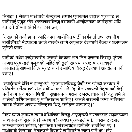
सिराहा । नेकपा माओवादी केन्द्रका अध्यक्ष पुष्पकमल दाहाल ‘प्रचण्ड’ले
पार्टीलाई सुदृढ गरेर भ्रष्टाचारविरुद्ध देशव्यापी आन्दोलनका कार्यक्रम अघि
बढाउने सोचमा रहेको बताएका छन् ।
सिराहाको कर्जन्हा नगरपालिकामा आयोजित पार्टी कार्यकर्ता तथा स्थानीय
बासीसँगको भेटघाटमा उनले त्यसकै लागि आफूहरू देशव्यापी बैठक र छलफलमा
जुटेको बताए।
पार्टीको मधेश प्रदेशस्तरीय परामर्श बैठकमा भाग लिने क्रममा सिराहा पुगेका
अध्यक्ष प्रचण्डले मुलुकको अहिलेको ठुलो समस्या भ्रष्टाचार भएकाले
जनतालाई साथमा लिएर भ्रष्टाचारी र माफियाविरुद्ध देशव्यापी आन्दोलन गर्ने
बताए।
‘तपाइँहरुले देखि नै हाल्नुभयो, भ्रष्टाचारविरुद्ध केही गर्न खोज्दा सरकार नै
परिवर्तन गर्नेसम्मको खेल भयो’– उनले भने, ‘हामी सरकारको नेतृत्व गर्दा केही
नयाँ काम सुरु गरेका थियौँ । सुशासनका पक्षमा र भ्रष्टाचारका विरुद्ध हामीले
थालेको अभियानबाट भू-माफियाहरू आत्तिए। जसले सरकारी जग्गा व्यक्तिका
नाममा लैजाने अपराध गरिरहेका थिए, उनीहरू छटपटाए।’
मिटर ब्याज लगायत तमाम बेथितिका विरुद्ध आफूहरूले सरकारबाट सङ्कल्पका
साथ सङ्घर्ष सुरु गरेको स्मरण गर्दै अध्यक्ष प्रचण्डले भने, ‘त्यसबाट दलाल,
सामन्तवादका अवेशष, भूमाफिया र नोरकाशहरु हामीसँग आतंकित भए ।
माओवादी केन्द्रका नेताहरुले विस्तारै हामीलाई त खतमै पार्ने भए भनेर