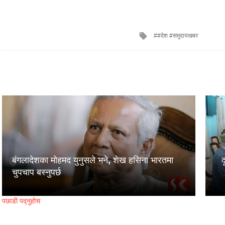
Tagged
#देश #समुदायखबर
with
बंगलादेशका मोहमद युनुसले भने, शेख हसिना भारतमा
चुपचाप बस्नुपर्छ
पछाडी पद्नुहोस