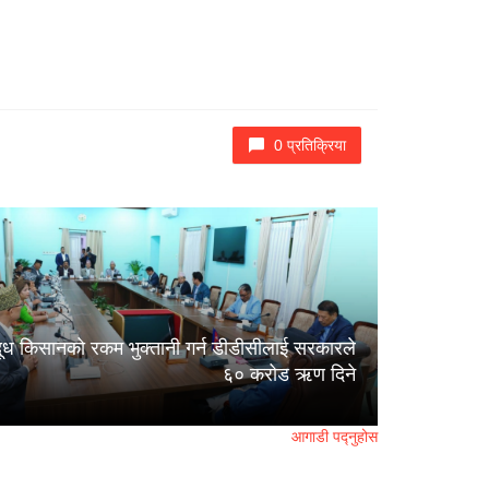
0 प्रतिक्रिया
दूध किसानको रकम भुक्तानी गर्न डीडीसीलाई सरकारले
६० करोड ऋण दिने
आगाडी पद्नुहोस