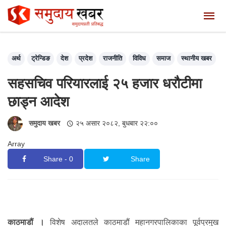
अर्थ
ट्रेन्डिङ
देश
प्रदेश
राजनीति
विविध
समाज
स्थानीय खबर
सहसचिव परियारलाई २५ हजार धरौटीमा
छाड्न आदेश
समुदाय खबर
२५ असार २०८२, बुधबार २२:००
Array
Share - 0
Share
काठमाडौं ।
विशेष अदालतले काठमाडौं महानगरपालिकाका पूर्वप्रमुख