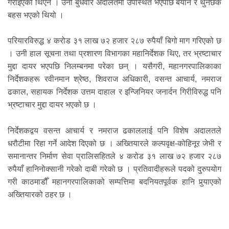
गराइएको थिएन । उनी बुधवार अदालतमा उपस्थित भएपछि बयान र थुनछेक
बहस भएको थियो ।
परियारविरुद्ध ४ करोड ३१ लाख ७२ हजार २८७ रुपैयाँ बिगो माग गरिएको छ
। उनी हाल सूचना तथा प्रशारण विभागका महानिर्देशक थिए, तर भ्रष्टाचार
मुद्दा दायर भएपछि निलम्बनमा परेका छन् । यसैगरी, महानगरपालिकाका
निर्देशकहरू रवीनमान श्रेष्ठ, शिवराज अधिकारी, वसन्त आचार्य, नमराज
ढकाल, सहायक निर्देशक उत्तम दाहाल र इन्जिनियर जनार्दन गिरीविरुद्ध पनि
भ्रष्टाचार मुद्दा दायर भएको छ ।
निर्देशकद्वय वसन्त आचार्य र नमराज ढकाललाई पनि विशेष अदालतले
धरौटीमा रिहा गर्ने आदेश दिएको छ । अख्तियारले कल्पवृक्ष-कोहिनूर जेभी र
समानान्तर निर्माण सेवा प्रालिसहितले ४ करोड ३१ लाख ७२ हजार २८७
रुपैयाँ हानिनोक्सानी गरेको दाबी गरेको छ । प्रतिवादीहरूले पदको दुरुपयोग
गरी काठमाडौँ महानगरपालिकाको सम्पत्तिमा बदनियतपूर्वक हानि पुर्‍याएको
अख्तियारको ठहर छ ।