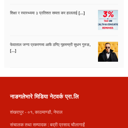
शिक्षा र स्वास्थ्यमा ३ प्रतिशत समता कर हाललाई [...]
फेवाताल जग्गा प्रकरणमा आफै ठगिए गृहमन्त्री सुधन गुरुङ,
[...]
नाङगलेभारे मिडिया नेटवर्क प्रा.लि
शंखरापुर - ०१, काठमाण्डौ, नेपाल
संचालक तथा सम्पादक : बद्री प्रसाद चौलागाईं