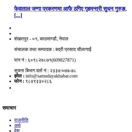
फेवाताल जग्गा प्रकरणमा आफै ठगिए गृहमन्त्री सुधन गुरुङ,
[...]
नाङगलेभारे मिडिया नेटवर्क प्रा.लि
शंखरापुर - ०१, काठमाण्डौ, नेपाल
संचालक तथा सम्पादक : बद्री प्रसाद चौलागाईं
पान नं : ६०९८२७८७१(609827871)
सुचना बिभाग दर्ता नं : २३३४/०७७-७८
इमेल :
info@samudayakhabar.com
फोन :
९८४९३३०२८६
समाचार
राजनीति
अर्थ
देश