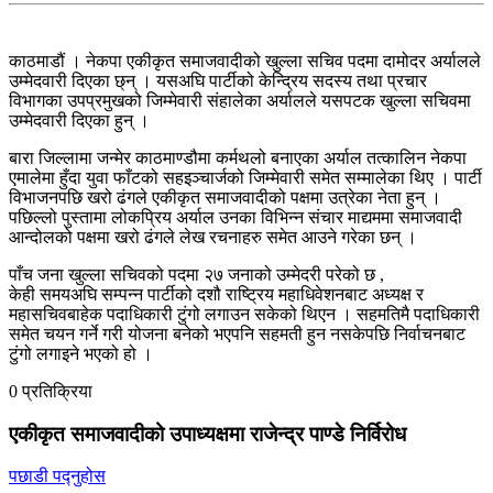
काठमाडौं । नेकपा एकीकृत समाजवादीको खुल्ला सचिव पदमा दामोदर अर्यालले
उम्मेदवारी दिएका छ्न् । यसअघि पार्टीको केन्द्रिय सदस्य तथा प्रचार
विभागका उपप्रमुखको जिम्मेवारी संहालेका अर्यालले यसपटक खुल्ला सचिवमा
उम्मेदवारी दिएका हुन् ।
बारा जिल्लामा जन्मेर काठमाण्डौमा कर्मथलो बनाएका अर्याल तत्कालिन नेकपा
एमालेमा हुँदा युवा फाँटको सहइञ्चार्जको जिम्मेवारी समेत सम्मालेका थिए । पार्टी
विभाजनपछि खरो ढंगले एकीकृत समाजवादीको पक्षमा उत्रेका नेता हुन् ।
पछिल्लो पुस्तामा लोकप्रिय अर्याल उनका विभिन्न संचार माद्यममा समाजवादी
आन्दोलको पक्षमा खरो ढंगले लेख रचनाहरु समेत आउने गरेका छन् ।
पाँच जना खुल्ला सचिवको पदमा २७ जनाको उम्मेदरी परेको छ ,
केही समयअघि सम्पन्न पार्टीको दशौ राष्ट्रिय महाधिवेशनबाट अध्यक्ष र
महासचिवबाहेक पदाधिकारी टुंगो लगाउन सकेको थिएन । सहमतिमै पदाधिकारी
समेत चयन गर्ने गरी योजना बनेको भएपनि सहमती हुन नसकेपछि निर्वाचनबाट
टुंगो लगाइने भएको हो ।
0 प्रतिक्रिया
एकीकृत समाजवादीको उपाध्यक्षमा राजेन्द्र पाण्डे निर्विरोध
पछाडी पद्नुहोस