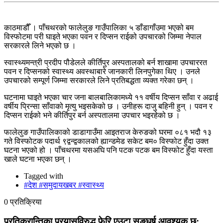
काठमाडौँ । पाँचथरको फालेलुङ गाउँपालिका ५ डाँडागाँउमा भएको बम
विस्फोटमा परी घाइते भएका पवन र दिप्सन राईको उपचारको जिम्मा नेपाल
सरकारले लिने भएको छ ।
स्वास्थ्यमन्त्री प्रदीप पौडेलले कीर्तिपुर अस्पतालको बर्न शाखामा उपचाररत
पवन र दिप्सनको स्वास्थ्य अवस्थाबारे जानकारी लिनपुगेका थिए । उनले
उपचारको सम्पूर्ण जिम्मा सरकारले लिने प्रतिबद्धता व्यक्त गरेका छन् ।
घटनामा घाइते भएका चार जना बालबालिकामध्ये ११ वर्षीय दिप्सन साँवा र अढाई
वर्षीय प्रिन्सा साँवाको मृत्यु भइसकेको छ । उनीहरू दाजु बहिनी हुन् । पवन र
दिप्सन राईको भने कीर्तिपुर बर्न अस्पतालमा उपचार भइरहेको छ ।
फालेलुङ गाउँपालिकाको डाडागाउँमा आइतराज केरुङको घरमा ०८१ भदौ १३
गते विस्फोटक पदार्थ ९द्वन्द्वकालको ह्यान्डमेड सकेट बम० विस्फोट हुँदा उक्त
घटना भएको हो । पाँचथरमा यसअघि पनि पटक पटक बम विस्फोट हुँदा यस्ता
खाले घटना भएका छन् ।
Tagged with
#देश #समुदायखबर #स्वास्थ्य
0 प्रतिक्रिया
प्रतिक्रान्तिका प्रयासविरुद्ध फेरि एउटा सङ्घर्ष आवश्यक छ: