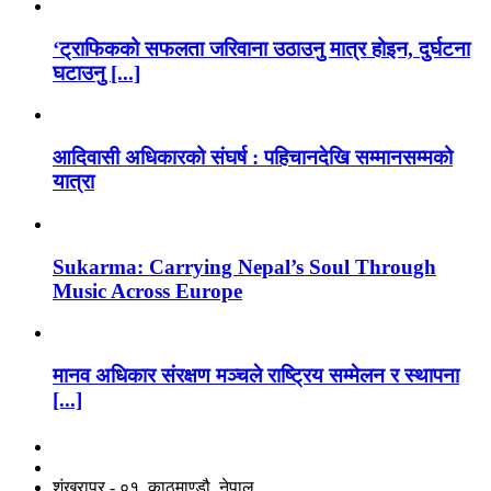
‘ट्राफिकको सफलता जरिवाना उठाउनु मात्र होइन, दुर्घटना
घटाउनु [...]
आदिवासी अधिकारको संघर्ष : पहिचानदेखि सम्मानसम्मको
यात्रा
Sukarma: Carrying Nepal’s Soul Through
Music Across Europe
मानव अधिकार संरक्षण मञ्चले राष्ट्रिय सम्मेलन र स्थापना
[...]
नाङगलेभारे मिडिया नेटवर्क प्रा.लि
शंखरापुर - ०१, काठमाण्डौ, नेपाल