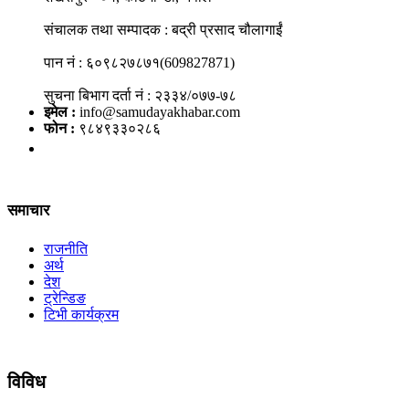
संचालक तथा सम्पादक : बद्री प्रसाद चौलागाईं
पान नं : ६०९८२७८७१(609827871)
सुचना बिभाग दर्ता नं : २३३४/०७७-७८
इमेल :
info@samudayakhabar.com
फोन :
९८४९३३०२८६
समाचार
राजनीति
अर्थ
देश
ट्रेन्डिङ
टिभी कार्यक्रम
विविध