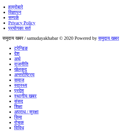
हाम्रोबारे
विज्ञापन
सम्पर्क
Privacy Policy
प्रयोगका सर्त
समुदाय खबर / samudayakhabar © 2020 Powered by
समुदाय खबर
ट्रेन्डिङ
देश
अर्थ
राजनीति
खेलकुद
अन्तर्राष्ट्रिय
समाज
स्वास्थ्य
प्रदेश
स्थानीय खबर
संसद
शिक्षा
अपराध / सुरक्षा
सिमा
रोचक
विविध