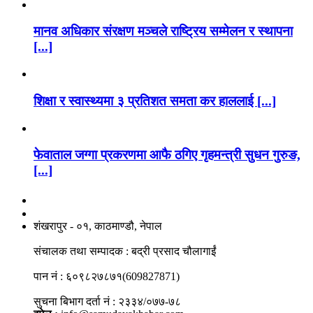
मानव अधिकार संरक्षण मञ्चले राष्ट्रिय सम्मेलन र स्थापना
[...]
शिक्षा र स्वास्थ्यमा ३ प्रतिशत समता कर हाललाई [...]
फेवाताल जग्गा प्रकरणमा आफै ठगिए गृहमन्त्री सुधन गुरुङ,
[...]
नाङगलेभारे मिडिया नेटवर्क प्रा.लि
शंखरापुर - ०१, काठमाण्डौ, नेपाल
संचालक तथा सम्पादक : बद्री प्रसाद चौलागाईं
पान नं : ६०९८२७८७१(609827871)
सुचना बिभाग दर्ता नं : २३३४/०७७-७८