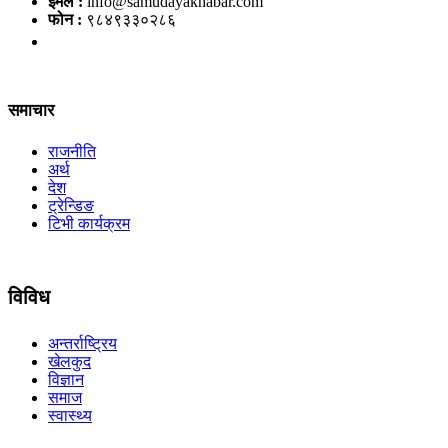
इमेल :
info@samudayakhabar.com
फोन :
९८४९३३०२८६
समाचार
राजनीति
अर्थ
देश
ट्रेन्डिङ
टिभी कार्यक्रम
विविध
अन्तर्राष्ट्रिय
खेलकुद
विज्ञान
समाज
स्वास्थ्य