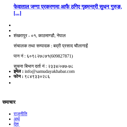
फेवाताल जग्गा प्रकरणमा आफै ठगिए गृहमन्त्री सुधन गुरुङ,
[...]
नाङगलेभारे मिडिया नेटवर्क प्रा.लि
शंखरापुर - ०१, काठमाण्डौ, नेपाल
संचालक तथा सम्पादक : बद्री प्रसाद चौलागाईं
पान नं : ६०९८२७८७१(609827871)
सुचना बिभाग दर्ता नं : २३३४/०७७-७८
इमेल :
info@samudayakhabar.com
फोन :
९८४९३३०२८६
समाचार
राजनीति
अर्थ
देश