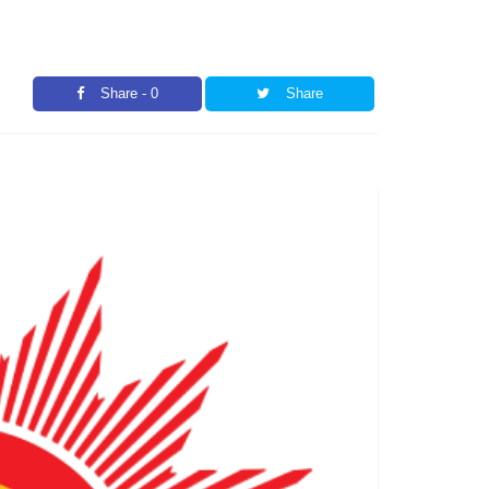
Share - 0
Share