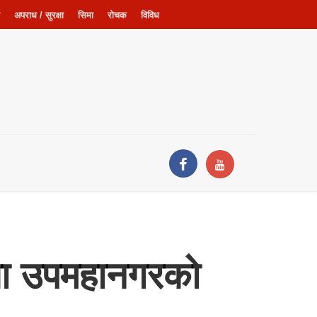
अपराध / सुरक्षा
सिमा
रोचक
विविध
था उपमहानगरको