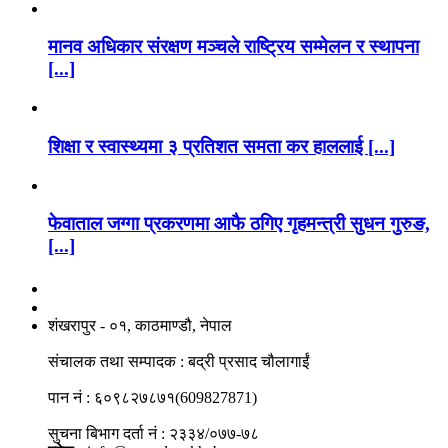
मानव अधिकार संरक्षण मञ्चले राष्ट्रिय सम्मेलन र स्थापना
[...]
शिक्षा र स्वास्थ्यमा ३ प्रतिशत समता कर हाललाई [...]
फेवाताल जग्गा प्रकरणमा आफै ठगिए गृहमन्त्री सुधन गुरुङ,
[...]
नाङगलेभारे मिडिया नेटवर्क प्रा.लि
शंखरापुर - ०१, काठमाण्डौ, नेपाल
संचालक तथा सम्पादक : बद्री प्रसाद चौलागाईं
पान नं : ६०९८२७८७१(609827871)
सुचना बिभाग दर्ता नं : २३३४/०७७-७८