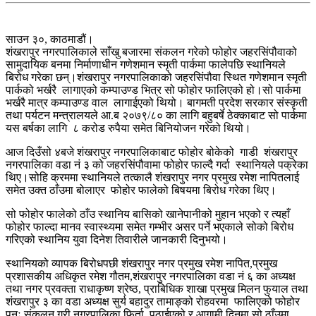
साउन ३०, काठमाडौं।
शंखरापुर नगरपालिकाले साँखु बजारमा संकलन गरेको फोहोर जहरसिंपौवाको
सामुदायिक बनमा निर्माणाधीन गणेशमान स्मृती पार्कमा फालेपछि स्थानियले
बिरोध गरेका छन्।शंखरापुर नगरपालिकाको जहरसिंपौवा स्थित गणेशमान स्मृती
पार्कको भर्खरै लागाएको कम्पाउण्ड भित्र सो फोहोर फालिएको हो।सो पार्कमा
भर्खरै मात्र कम्पाउण्ड वाल लागाईएको थियो। बागमती प्रदेश सरकार संस्कृती
तथा पर्यटन मन्त्रालयले आ.ब २०७९/८० का लागि बहुबर्षे ठेक्काबाट सो पार्कमा
यस बर्षका लागि ८ करोड रुपैया समेत बिनियोजन गरेको थियो।
आज दिउँसो ४बजे शंखरापुर नगरपालिकाबाट फोहोर बोकेको गाडी शंखरापुर
नगरपालिका वडा नं ३ को जहरसिंपौवामा फोहोर फाल्दै गर्दा स्थानियले पक्रेका
थिए।सोहि क्रममा स्थानियले तत्कालै शंखरापुर नगर प्रमुख रमेश नापितलाई
समेत उक्त ठाँउमा बोलाएर फोहोर फालेको बिषयमा बिरोध गरेका थिए।
सो फोहोर फालेको ठाँउ स्थानिय बासिको खानेपानीको मुहान भएको र त्यहाँ
फोहोर फाल्दा मानव स्वास्थ्यमा समेत गम्भीर असर पर्ने भएकाले सोको बिरोध
गरिएको स्थानिय युवा दिनेश तिवारीले जानकारी दिनुभयो।
स्थानियको व्यापक बिरोधपछी शंखरापुर नगर प्रमुख रमेश नापित,प्रमुख
प्रशासकीय अधिकृत रमेश गौतम,शंखरापुर नगरपालिका वडा नं ६ का अध्यक्ष
तथा नगर प्रवक्ता राधाकृष्ण श्रेष्ठ, प्राबिधिक शाखा प्रमुख मिलन फुयाल तथा
शंखरापुर ३ का वडा अध्यक्ष सुर्य बहादुर तामाङ्को रोहवरमा फालिएको फोहोर
पुनः संकलन गरी नगरपालिका फिर्ता पठाईएको र आगामी दिनमा सो ठाँउमा