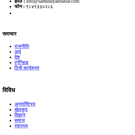
इमेल :
info@samudayakhabar.com
फोन :
९८४९३३०२८६
समाचार
राजनीति
अर्थ
देश
ट्रेन्डिङ
टिभी कार्यक्रम
विविध
अन्तर्राष्ट्रिय
खेलकुद
विज्ञान
समाज
स्वास्थ्य