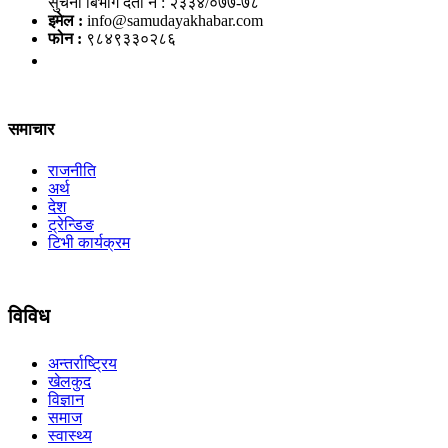
सुचना बिभाग दर्ता नं : २३३४/०७७-७८
इमेल :
info@samudayakhabar.com
फोन :
९८४९३३०२८६
समाचार
राजनीति
अर्थ
देश
ट्रेन्डिङ
टिभी कार्यक्रम
विविध
अन्तर्राष्ट्रिय
खेलकुद
विज्ञान
समाज
स्वास्थ्य