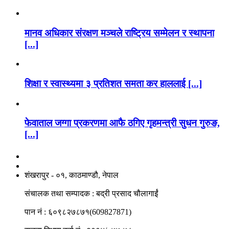
मानव अधिकार संरक्षण मञ्चले राष्ट्रिय सम्मेलन र स्थापना
[...]
शिक्षा र स्वास्थ्यमा ३ प्रतिशत समता कर हाललाई [...]
फेवाताल जग्गा प्रकरणमा आफै ठगिए गृहमन्त्री सुधन गुरुङ,
[...]
नाङगलेभारे मिडिया नेटवर्क प्रा.लि
शंखरापुर - ०१, काठमाण्डौ, नेपाल
संचालक तथा सम्पादक : बद्री प्रसाद चौलागाईं
पान नं : ६०९८२७८७१(609827871)