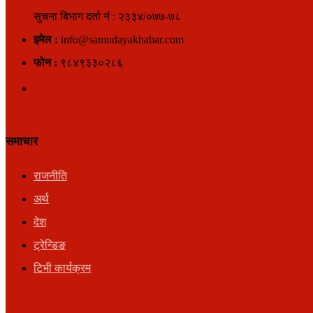
सुचना बिभाग दर्ता नं : २३३४/०७७-७८
इमेल :
info@samudayakhabar.com
फोन :
९८४९३३०२८६
समाचार
राजनीति
अर्थ
देश
ट्रेन्डिङ
टिभी कार्यक्रम