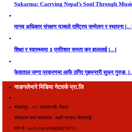
Sukarma: Carrying Nepal’s Soul Through Musi
मानव अधिकार संरक्षण मञ्चले राष्ट्रिय सम्मेलन र स्थापना [...
शिक्षा र स्वास्थ्यमा ३ प्रतिशत समता कर हाललाई [...]
फेवाताल जग्गा प्रकरणमा आफै ठगिए गृहमन्त्री सुधन गुरुङ, [.
नाङगलेभारे मिडिया नेटवर्क प्रा.लि
शंखरापुर - ०१, काठमाण्डौ, नेपाल
संचालक तथा सम्पादक : बद्री प्रसाद चौलागाईं
पान नं : ६०९८२७८७१(609827871)