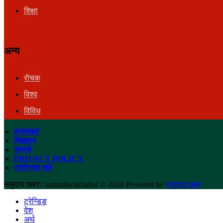
शिक्षा
अन्य
रोचक
विश्व
विविध
हाम्रोबारे
विज्ञापन
सम्पर्क
PRIVACY POLICY
प्रयोगका सर्त
समुदाय खबर / samudayakhabar © 2020 Powered by
समुदाय खबर
ट्रेन्डिङ
देश
अर्थ